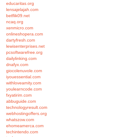
educaritas.org
lensajelajah.com
betflik09.net
ncaq.org
xenmicro.com
onlineshopera.com
dartyfresh.com
lewisenterprises.net
pcsoftwarefree.org
dailylinking.com
dnafyx.com
giocolenuvole.com
iyouessential.com
withloveamity.com
youlearncode.com
fxyatirim.com
abbuguide.com
technologyresult.com
webhostingoffers.org
whatszow.com
ehomeamerca.com
techintendo.com