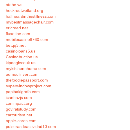
atdhe.ws
heckrodtwetland.org
halfheardinthestillness.com
mybestmassagechair.com
ericreed.net
fluxetine.com
mobilecasino8760.com
betqq3.net
casinoloans5.us
CasinoAuction.us
kipooglecouk.us
mykitchennhome.com
aumoulinvert.com
thefoodiepassport.com
superwindowproject.com
papibakigrafo.com
icanhazjs.com
canimpact.org
goviralstudy.com
cartourism.net
apple-cores.com
pulserasdeactividad10.com