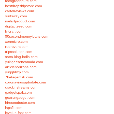
techgreenpure.com
bestdropshipstore.com
cartelreviews.com
surfsway.com
nailartproduct.com
digitactseed.com
lvlcraft.com
90secondmoneyloans.com
xenmicro.com
rodrovers.com
tripssolution.com
satta-king-india.com
yukigassencanada.com
articlehorizone.com
yuqqbbzp.com
7betagents6.com
coronavirusuptodate.com
crackinstreams.com
gadgetspak.com
gearsngadget.com
hireseodoctor.com
lapsfit.com
levelup-fast.com