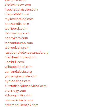
droidwindow.com
freeprsubmission.com
ufagold666.com
myinteriorblog.com
bnewsindia.com
techiepick.com
bamzyshop.com
pondycars.com
techonfutures.com
techoologic.com
raspberryketonescanada.org
medihealthrules.com
usathrill.com
vshapedental.com
canfandalucia.org
yourengineguide.com
nybreakings.com
outstationcabsservices.com
thekrtagy.com
xchangeindia.com
coolmicrotech.com
dreamhousehack.com