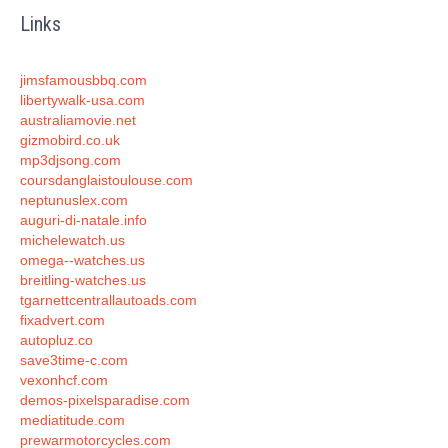
Links
jimsfamousbbq.com
libertywalk-usa.com
australiamovie.net
gizmobird.co.uk
mp3djsong.com
coursdanglaistoulouse.com
neptunuslex.com
auguri-di-natale.info
michelewatch.us
omega--watches.us
breitling-watches.us
tgarnettcentrallautoads.com
fixadvert.com
autopluz.co
save3time-c.com
vexonhcf.com
demos-pixelsparadise.com
mediatitude.com
prewarmotorcycles.com