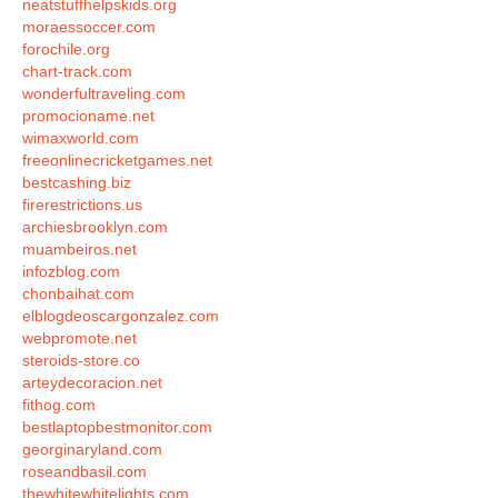
neatstuffhelpskids.org
moraessoccer.com
forochile.org
chart-track.com
wonderfultraveling.com
promocioname.net
wimaxworld.com
freeonlinecricketgames.net
bestcashing.biz
firerestrictions.us
archiesbrooklyn.com
muambeiros.net
infozblog.com
chonbaihat.com
elblogdeoscargonzalez.com
webpromote.net
steroids-store.co
arteydecoracion.net
fithog.com
bestlaptopbestmonitor.com
georginaryland.com
roseandbasil.com
thewhitewhitelights.com