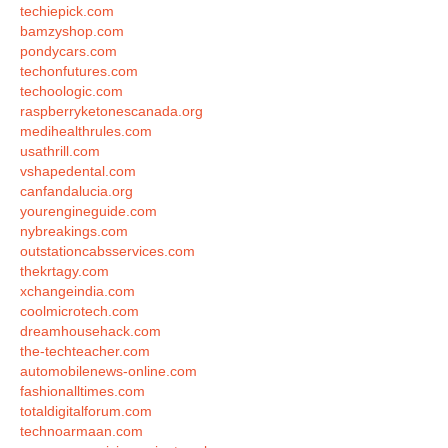
techiepick.com
bamzyshop.com
pondycars.com
techonfutures.com
techoologic.com
raspberryketonescanada.org
medihealthrules.com
usathrill.com
vshapedental.com
canfandalucia.org
yourengineguide.com
nybreakings.com
outstationcabsservices.com
thekrtagy.com
xchangeindia.com
coolmicrotech.com
dreamhousehack.com
the-techteacher.com
automobilenews-online.com
fashionalltimes.com
totaldigitalforum.com
technoarmaan.com