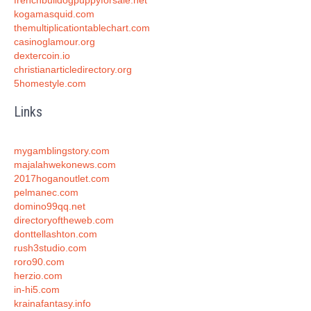
frenchbulldogpuppyforsale.net
kogamasquid.com
themultiplicationtablechart.com
casinoglamour.org
dextercoin.io
christianarticledirectory.org
5homestyle.com
Links
mygamblingstory.com
majalahwekonews.com
2017hoganoutlet.com
pelmanec.com
domino99qq.net
directoryoftheweb.com
donttellashton.com
rush3studio.com
roro90.com
herzio.com
in-hi5.com
krainafantasy.info