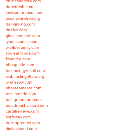
onlineshopera.com
dartyfresh.com
lewisenterprises.net
pcsoftwarefree.org
dailylinking.com
dnafyx.com
giocolenuvole.com
iyouessential.com
withloveamity.com
youlearncode.com
fxyatirim.com
abbuguide.com
technologyresult.com
webhostingoffers.org
whatszow.com
ehomeamerca.com
techintendo.com
techgreenpure.com
bestdropshipstore.com
cartelreviews.com
surfsway.com
nailartproduct.com
digitactseed.com