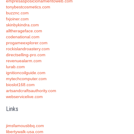
empresasposicionamientoweb.com
tonybestcosmetics.com
buzznc.com
fxjoiner.com
skinbykindra.com
alltherageface.com
codenational.com
progameexplorer.com
rockislandroastery.com
directselling-pro.com
revenuealarm.com
lurab.com
ignitioncoilguide.com
mytechcomputer.com
bioslot168.com
artsandcraftsauthority.com
webservicelive.com
Links
jimsfamousbbq.com
libertywalk-usa.com