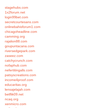
stagehubs.com
1x2forum.net
login99bet.com
secretcourtesans.com
onlinebahisforum1.com
chicagoheadline.com
camming.org
rajalion88.com
goupuntacana.com
riversedgepark.com
zaseez.com
catchycrunch.com
nofaphub.com
nefertitingalls.com
patsyscreations.com
income4proof.com
educaritas.org
lensajelajah.com
betflik09.net
ncaq.org
xenmicro.com