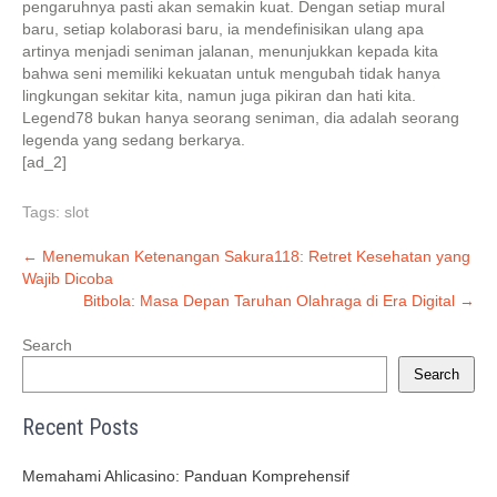
pengaruhnya pasti akan semakin kuat. Dengan setiap mural
baru, setiap kolaborasi baru, ia mendefinisikan ulang apa
artinya menjadi seniman jalanan, menunjukkan kepada kita
bahwa seni memiliki kekuatan untuk mengubah tidak hanya
lingkungan sekitar kita, namun juga pikiran dan hati kita.
Legend78 bukan hanya seorang seniman, dia adalah seorang
legenda yang sedang berkarya.
[ad_2]
Tags:
slot
Post
←
Menemukan Ketenangan Sakura118: Retret Kesehatan yang
Wajib Dicoba
navigation
Bitbola: Masa Depan Taruhan Olahraga di Era Digital
→
Search
Search
Recent Posts
Memahami Ahlicasino: Panduan Komprehensif