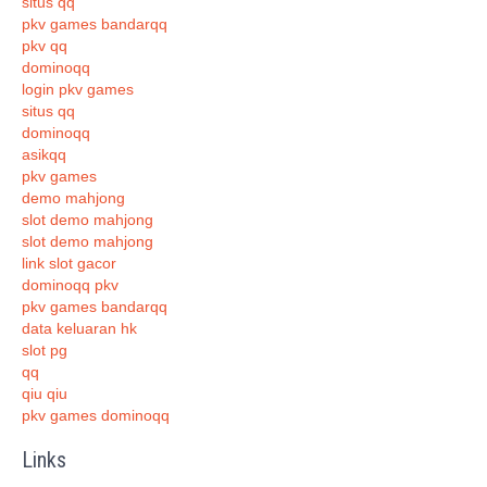
situs qq
pkv games bandarqq
pkv qq
dominoqq
login pkv games
situs qq
dominoqq
asikqq
pkv games
demo mahjong
slot demo mahjong
slot demo mahjong
link slot gacor
dominoqq pkv
pkv games bandarqq
data keluaran hk
slot pg
qq
qiu qiu
pkv games dominoqq
Links