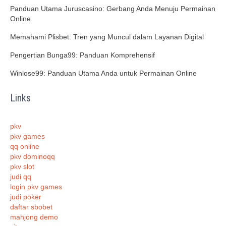
Panduan Utama Juruscasino: Gerbang Anda Menuju Permainan
Online
Memahami Plisbet: Tren yang Muncul dalam Layanan Digital
Pengertian Bunga99: Panduan Komprehensif
Winlose99: Panduan Utama Anda untuk Permainan Online
Links
pkv
pkv games
qq online
pkv dominoqq
pkv slot
judi qq
login pkv games
judi poker
daftar sbobet
mahjong demo