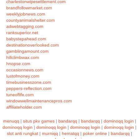
charlestonwipesettlement.com
brandfollowmarket.com
weeklyjobnews.com
countyanimalshelter.com
adwebtagging.com
ranksuperior.net
babystepahead.com
destinationoverlooked.com
gamblingamount.com
hillclimbwax.com
hnopse.com
occasionnews.com
lustofmoney.com
timebusinesszone.com
peppers-reflection.com
tuneoflife.com
windowwellmaintenancepros.com
affiliateholder.com
menuqq
|
situs pkv games
|
bandarqq
|
bandarqq
|
dominoqq login
|
dominoqq login
|
dominoqq login
|
dominoqq login
|
dominoqq login
|
slot anti rungkat
|
murniqq
|
hematqq
|
poker online
|
bandarqq
|