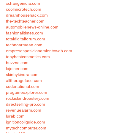
xchangeindia.com
coolmicrotech.com
dreamhousehack.com
the-techteacher.com
automobilenews-online.com
fashionalltimes.com
totaldigitalforum.com
technoarmaan.com
empresasposicionamientoweb.com
tonybestcosmetics.com
buzznc.com
fxjoiner.com
skinbykindra.com
alltherageface.com
codenational.com
progameexplorer.com
rockislandroastery.com
directselling-pro.com
revenuealarm.com
lurab.com
ignitioncoilguide.com
mytechcomputer.com