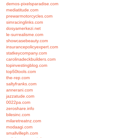
demos-pixelsparadise.com
mediatitude.com
prewarmotorcycles.com
simracinglinks.com
dosyamerkezi.net
le-surrealisme.com
showcasebeauty.com
insurancepolicyexpert.com
statkeycompany.com
carolinadeckbuilders.com
topinvestingblog.com
top50tools.com
the-rep.com
saltyfranks.com
annerani.com
jazzatude.com
0022pa.com
zeroshare.info
bilesinc.com
milaretreatnz.com
modaagi.com
smallvilleph.com