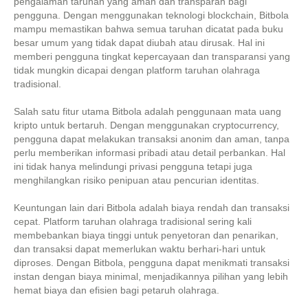
pengalaman taruhan yang aman dan transparan bagi
pengguna. Dengan menggunakan teknologi blockchain, Bitbola
mampu memastikan bahwa semua taruhan dicatat pada buku
besar umum yang tidak dapat diubah atau dirusak. Hal ini
memberi pengguna tingkat kepercayaan dan transparansi yang
tidak mungkin dicapai dengan platform taruhan olahraga
tradisional.
Salah satu fitur utama Bitbola adalah penggunaan mata uang
kripto untuk bertaruh. Dengan menggunakan cryptocurrency,
pengguna dapat melakukan transaksi anonim dan aman, tanpa
perlu memberikan informasi pribadi atau detail perbankan. Hal
ini tidak hanya melindungi privasi pengguna tetapi juga
menghilangkan risiko penipuan atau pencurian identitas.
Keuntungan lain dari Bitbola adalah biaya rendah dan transaksi
cepat. Platform taruhan olahraga tradisional sering kali
membebankan biaya tinggi untuk penyetoran dan penarikan,
dan transaksi dapat memerlukan waktu berhari-hari untuk
diproses. Dengan Bitbola, pengguna dapat menikmati transaksi
instan dengan biaya minimal, menjadikannya pilihan yang lebih
hemat biaya dan efisien bagi petaruh olahraga.