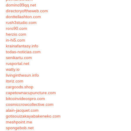
domino99qq.net
directoryoftheweb.com
donttellashton.com
rush3studio.com
roro90.com
herzio.com
in-hi5.com
krainafantasy.info
todas-noticias.com
senikartu.com
rusportal.net
watty.io
livinginthesun.info
itsriz.com
cargoods.shop
capetownacupuncture.com
bitcoinvideospro.com
cosmiccrowcollective.com
alain-jacquet.com
gotisouizakayabakeneko.com
meshpoint.me
spongebob.net