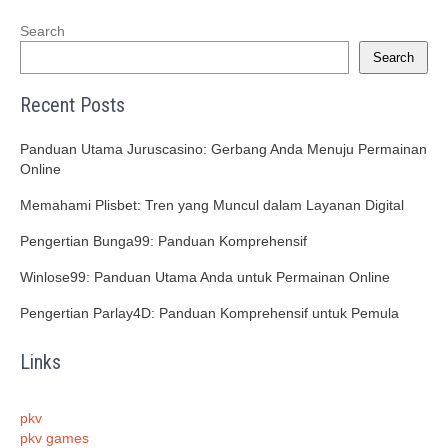
Search
Search
Recent Posts
Panduan Utama Juruscasino: Gerbang Anda Menuju Permainan
Online
Memahami Plisbet: Tren yang Muncul dalam Layanan Digital
Pengertian Bunga99: Panduan Komprehensif
Winlose99: Panduan Utama Anda untuk Permainan Online
Pengertian Parlay4D: Panduan Komprehensif untuk Pemula
Links
pkv
pkv games