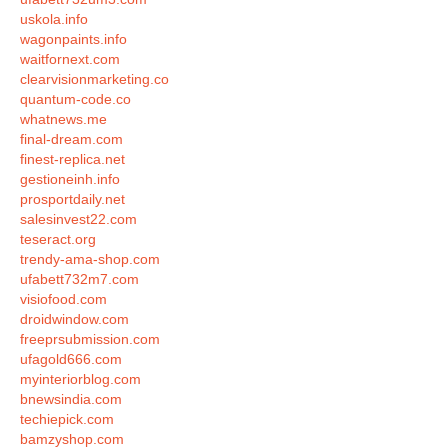
uskola.info
wagonpaints.info
waitfornext.com
clearvisionmarketing.co
quantum-code.co
whatnews.me
final-dream.com
finest-replica.net
gestioneinh.info
prosportdaily.net
salesinvest22.com
teseract.org
trendy-ama-shop.com
ufabett732m7.com
visiofood.com
droidwindow.com
freeprsubmission.com
ufagold666.com
myinteriorblog.com
bnewsindia.com
techiepick.com
bamzyshop.com