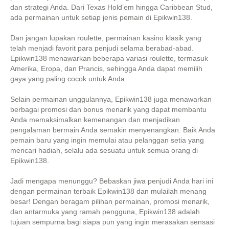
dan strategi Anda. Dari Texas Hold’em hingga Caribbean Stud,
ada permainan untuk setiap jenis pemain di Epikwin138.
Dan jangan lupakan roulette, permainan kasino klasik yang
telah menjadi favorit para penjudi selama berabad-abad.
Epikwin138 menawarkan beberapa variasi roulette, termasuk
Amerika, Eropa, dan Prancis, sehingga Anda dapat memilih
gaya yang paling cocok untuk Anda.
Selain permainan unggulannya, Epikwin138 juga menawarkan
berbagai promosi dan bonus menarik yang dapat membantu
Anda memaksimalkan kemenangan dan menjadikan
pengalaman bermain Anda semakin menyenangkan. Baik Anda
pemain baru yang ingin memulai atau pelanggan setia yang
mencari hadiah, selalu ada sesuatu untuk semua orang di
Epikwin138.
Jadi mengapa menunggu? Bebaskan jiwa penjudi Anda hari ini
dengan permainan terbaik Epikwin138 dan mulailah menang
besar! Dengan beragam pilihan permainan, promosi menarik,
dan antarmuka yang ramah pengguna, Epikwin138 adalah
tujuan sempurna bagi siapa pun yang ingin merasakan sensasi