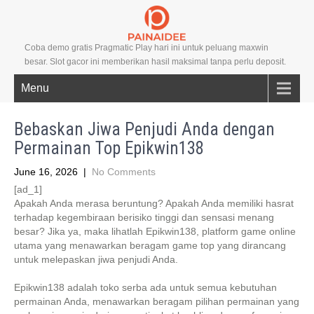
Coba demo gratis Pragmatic Play hari ini untuk peluang maxwin
besar. Slot gacor ini memberikan hasil maksimal tanpa perlu deposit.
Menu
Bebaskan Jiwa Penjudi Anda dengan
Permainan Top Epikwin138
June 16, 2026
|
No Comments
[ad_1]
Apakah Anda merasa beruntung? Apakah Anda memiliki hasrat
terhadap kegembiraan berisiko tinggi dan sensasi menang
besar? Jika ya, maka lihatlah Epikwin138, platform game online
utama yang menawarkan beragam game top yang dirancang
untuk melepaskan jiwa penjudi Anda.
Epikwin138 adalah toko serba ada untuk semua kebutuhan
permainan Anda, menawarkan beragam pilihan permainan yang