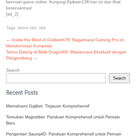
bermain game online. Kunjungi Epikwin138 hari ini dan lihat
keseruannya!
[ad_2]
Tags:
demo slot
,
slot
Post
←
Inside the Mind of Goldwin678: Bagaimana Gaming Pro ini
Mendominasi Kompetisi
navigation
Temui Dalang di Balik Dragon69: Wawancara Eksklusif dengan
Pengembang
→
Search
Search
Recent Posts
Memahami Gajibet: Tinjauan Komprehensif
Temukan Majestibet: Panduan Komprehensif untuk Pemain
Baru
Pengertian Saung4D: Panduan Komprehensif untuk Pemain