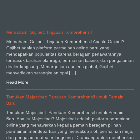
Memahami Gajibet: Tinjauan Komprehensif
Memahami Gajibet: Tinjauan Komprehensif Apa itu Gajibet?
Gajibet adalah platform permainan online baru yang
mendapatkan popularitas karena beragam penawarannya,
termasuk taruhan olahraga, permainan kasino, dan pengalaman
dealer langsung. Menargetkan audiens global, Gajibet
menyediakan serangkaian opsi […]
Read More
Temukan Majestibet: Panduan Komprehensif untuk Pemain
Baru
Temukan Majestibet: Panduan Komprehensif untuk Pemain
Baru Apa itu Majestibet? Majestibet adalah platform permainan
online yang menawarkan kepada pemain beragam pilihan
permainan mendebarkan yang mencakup slot, permainan meja,
dan pengalaman dealer langsung. Dirancang untuk memberikan