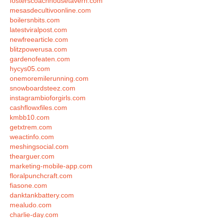
fosterscoachhousetavern.com
mesasdecultivoonline.com
boilersnbits.com
latestviralpost.com
newfreearticle.com
blitzpowerusa.com
gardenofeaten.com
hycys05.com
onemoremilerunning.com
snowboardsteez.com
instagrambioforgirls.com
cashflowxfiles.com
kmbb10.com
getxtrem.com
weactinfo.com
meshingsocial.com
thearguer.com
marketing-mobile-app.com
floralpunchcraft.com
fiasone.com
danktankbattery.com
mealudo.com
charlie-day.com