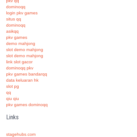
pkv qq
dominoqq
login pkv games
situs qq
dominoqq
asikqq
pkv games
demo mahjong
slot demo mahjong
slot demo mahjong
link slot gacor
dominoqq pkv
pkv games bandarqq
data keluaran hk
slot pg
qq
qiu qiu
pkv games dominoqq
Links
stagehubs.com