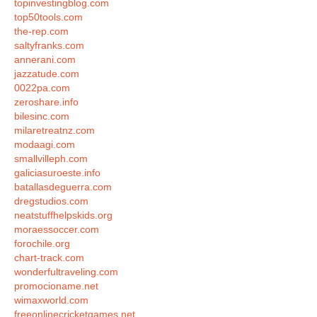
topinvestingblog.com
top50tools.com
the-rep.com
saltyfranks.com
annerani.com
jazzatude.com
0022pa.com
zeroshare.info
bilesinc.com
milaretreatnz.com
modaagi.com
smallvilleph.com
galiciasuroeste.info
batallasdeguerra.com
dregstudios.com
neatstuffhelpskids.org
moraessoccer.com
forochile.org
chart-track.com
wonderfultraveling.com
promocioname.net
wimaxworld.com
freeonlinecricketgames.net