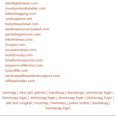
weeklyjobnews.com
countyanimalshelter.com
adwebtagging.com
ranksuperior.net
babystepahead.com
destinationoverlooked.com
gamblingamount.com
hillclimbwax.com
hnopse.com
occasionnews.com
lustofmoney.com
timebusinesszone.com
peppers-reflection.com
tuneoflife.com
windowwellmaintenancepros.com
affiliateholder.com
menuqq
|
situs pkv games
|
bandarqq
|
bandarqq
|
dominoqq login
|
dominoqq login
|
dominoqq login
|
dominoqq login
|
dominoqq login
|
slot anti rungkat
|
murniqq
|
hematqq
|
poker online
|
bandarqq
|
bandarqq login