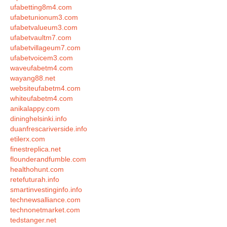
ufabetting8m4.com
ufabetunionum3.com
ufabetvalueum3.com
ufabetvaultm7.com
ufabetvillageum7.com
ufabetvoicem3.com
waveufabetm4.com
wayang88.net
websiteufabetm4.com
whiteufabetm4.com
anikalappy.com
dininghelsinki.info
duanfrescariverside.info
etilerx.com
finestreplica.net
flounderandfumble.com
healthohunt.com
retefuturah.info
smartinvestinginfo.info
technewsalliance.com
technonetmarket.com
tedstanger.net