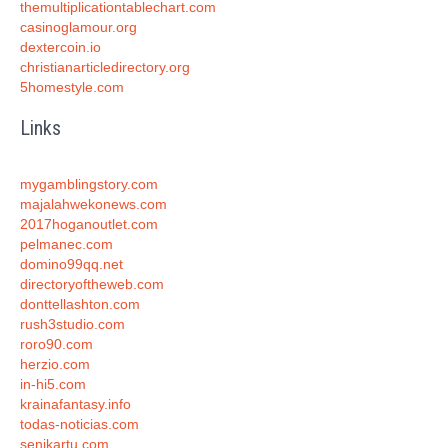
themultiplicationtablechart.com
casinoglamour.org
dextercoin.io
christianarticledirectory.org
5homestyle.com
Links
mygamblingstory.com
majalahwekonews.com
2017hoganoutlet.com
pelmanec.com
domino99qq.net
directoryoftheweb.com
donttellashton.com
rush3studio.com
roro90.com
herzio.com
in-hi5.com
krainafantasy.info
todas-noticias.com
senikartu.com