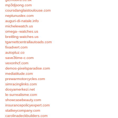
mp3djsong.com
coursdanglaistoulouse.com
neptunuslex.com
auguri-di-natale.info
michelewatch.us
omega--watches.us
breitling-watches.us
tgarnettcentrallautoads.com
fixadvert.com
autopluz.co
save3time-c.com
vexonhcf.com
demos-pixelsparadise.com
mediatitude.com
prewarmotorcycles.com
simracinglinks.com
dosyamerkezi.net
le-surrealisme.com
showcasebeauty.com
insurancepolicyexpert.com
statkeycompany.com
carolinadeckbuilders.com