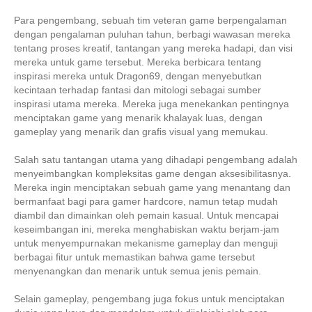
Para pengembang, sebuah tim veteran game berpengalaman
dengan pengalaman puluhan tahun, berbagi wawasan mereka
tentang proses kreatif, tantangan yang mereka hadapi, dan visi
mereka untuk game tersebut. Mereka berbicara tentang
inspirasi mereka untuk Dragon69, dengan menyebutkan
kecintaan terhadap fantasi dan mitologi sebagai sumber
inspirasi utama mereka. Mereka juga menekankan pentingnya
menciptakan game yang menarik khalayak luas, dengan
gameplay yang menarik dan grafis visual yang memukau.
Salah satu tantangan utama yang dihadapi pengembang adalah
menyeimbangkan kompleksitas game dengan aksesibilitasnya.
Mereka ingin menciptakan sebuah game yang menantang dan
bermanfaat bagi para gamer hardcore, namun tetap mudah
diambil dan dimainkan oleh pemain kasual. Untuk mencapai
keseimbangan ini, mereka menghabiskan waktu berjam-jam
untuk menyempurnakan mekanisme gameplay dan menguji
berbagai fitur untuk memastikan bahwa game tersebut
menyenangkan dan menarik untuk semua jenis pemain.
Selain gameplay, pengembang juga fokus untuk menciptakan