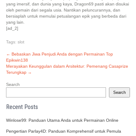
yang imersif, dan dunia yang kaya, Dragon69 pasti akan disukai
oleh pemain dari segala usia. Nantikan peluncurannya, dan
bersiaplah untuk memulai petualangan epik yang berbeda dari
yang lain.
[ad_2]
Tags:
slot
Post
←
Bebaskan Jiwa Penjudi Anda dengan Permainan Top
Epikwin138
navigation
Merayakan Keunggulan dalam Arsitektur: Pemenang Casaprize
Terungkap
→
Search
Search
Recent Posts
Winlose99: Panduan Utama Anda untuk Permainan Online
Pengertian Parlay4D: Panduan Komprehensif untuk Pemula