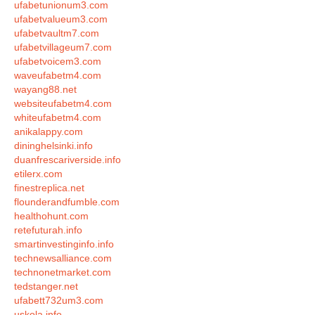
ufabetunionum3.com
ufabetvalueum3.com
ufabetvaultm7.com
ufabetvillageum7.com
ufabetvoicem3.com
waveufabetm4.com
wayang88.net
websiteufabetm4.com
whiteufabetm4.com
anikalappy.com
dininghelsinki.info
duanfrescariverside.info
etilerx.com
finestreplica.net
flounderandfumble.com
healthohunt.com
retefuturah.info
smartinvestinginfo.info
technewsalliance.com
technonetmarket.com
tedstanger.net
ufabett732um3.com
uskola.info