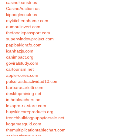
casinoloans5.us
CasinoAuction.us
kipooglecouk.us
mykitchennhome.com
aumoulinvert.com
thefoodiepassport.com
superwindowproject.com
papibakigrafo.com
icanhazjs.com
canimpact.org
goviralstudy.com
cartourism.net
apple-cores.com
pulserasdeactividad10.com
barbaracarlotti.com
desktopmining.net
inthebleachers.net
lexapro-rx-store.com
buyskincareproducts.org
frenchbulldogpuppyforsale.net
kogamasquid.com
themultiplicationtablechart.com