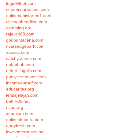
login99bet.com
secretcourtesans.com
onlinebahisforum1.com
chicagoheadline.com
camming.org
rajalion88.com
goupuntacana.com
riversedgepark.com
zaseez.com
catchycrunch.com
nofaphub.com
nefertitingalls.com
patsyscreations.com
income4proof.com
educaritas.org
lensajelajah.com
betflik09.net
ncaq.org
xenmicro.com
onlineshopera.com
dartyfresh.com
lewisenterprises.net