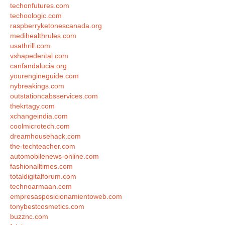
techonfutures.com
techoologic.com
raspberryketonescanada.org
medihealthrules.com
usathrill.com
vshapedental.com
canfandalucia.org
yourengineguide.com
nybreakings.com
outstationcabsservices.com
thekrtagy.com
xchangeindia.com
coolmicrotech.com
dreamhousehack.com
the-techteacher.com
automobilenews-online.com
fashionalltimes.com
totaldigitalforum.com
technoarmaan.com
empresasposicionamientoweb.com
tonybestcosmetics.com
buzznc.com