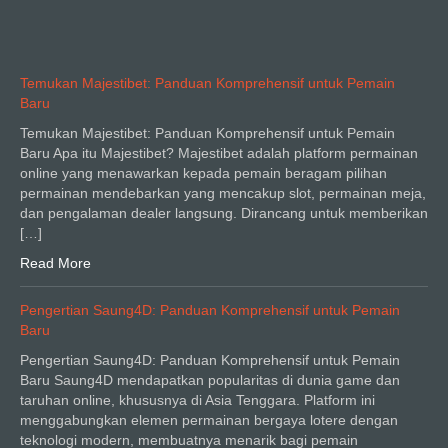
Temukan Majestibet: Panduan Komprehensif untuk Pemain
Baru
Temukan Majestibet: Panduan Komprehensif untuk Pemain
Baru Apa itu Majestibet? Majestibet adalah platform permainan
online yang menawarkan kepada pemain beragam pilihan
permainan mendebarkan yang mencakup slot, permainan meja,
dan pengalaman dealer langsung. Dirancang untuk memberikan
[…]
Read More
Pengertian Saung4D: Panduan Komprehensif untuk Pemain
Baru
Pengertian Saung4D: Panduan Komprehensif untuk Pemain
Baru Saung4D mendapatkan popularitas di dunia game dan
taruhan online, khususnya di Asia Tenggara. Platform ini
menggabungkan elemen permainan bergaya lotere dengan
teknologi modern, membuatnya menarik bagi pemain