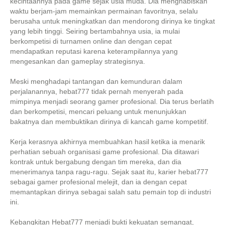
kecintaannya pada game sejak usia muda. Dia menghabiskan
waktu berjam-jam memainkan permainan favoritnya, selalu
berusaha untuk meningkatkan dan mendorong dirinya ke tingkat
yang lebih tinggi. Seiring bertambahnya usia, ia mulai
berkompetisi di turnamen online dan dengan cepat
mendapatkan reputasi karena keterampilannya yang
mengesankan dan gameplay strategisnya.
Meski menghadapi tantangan dan kemunduran dalam
perjalanannya, hebat777 tidak pernah menyerah pada
mimpinya menjadi seorang gamer profesional. Dia terus berlatih
dan berkompetisi, mencari peluang untuk menunjukkan
bakatnya dan membuktikan dirinya di kancah game kompetitif.
Kerja kerasnya akhirnya membuahkan hasil ketika ia menarik
perhatian sebuah organisasi game profesional. Dia ditawari
kontrak untuk bergabung dengan tim mereka, dan dia
menerimanya tanpa ragu-ragu. Sejak saat itu, karier hebat777
sebagai gamer profesional melejit, dan ia dengan cepat
memantapkan dirinya sebagai salah satu pemain top di industri
ini.
Kebangkitan Hebat777 menjadi bukti kekuatan semangat,