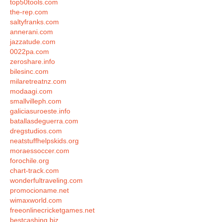
top50tools.com
the-rep.com
saltyfranks.com
annerani.com
jazzatude.com
0022pa.com
zeroshare.info
bilesinc.com
milaretreatnz.com
modaagi.com
smallvilleph.com
galiciasuroeste.info
batallasdeguerra.com
dregstudios.com
neatstuffhelpskids.org
moraessoccer.com
forochile.org
chart-track.com
wonderfultraveling.com
promocioname.net
wimaxworld.com
freeonlinecricketgames.net
bestcashing.biz