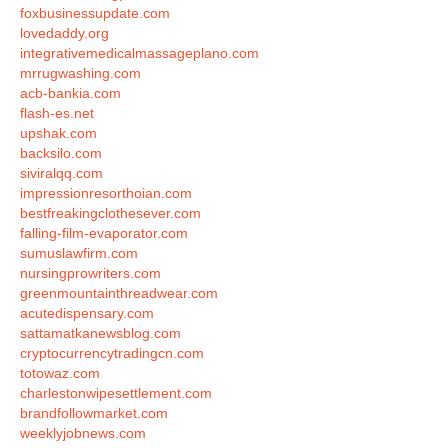
foxbusinessupdate.com
lovedaddy.org
integrativemedicalmassageplano.com
mrrugwashing.com
acb-bankia.com
flash-es.net
upshak.com
backsilo.com
siviralqq.com
impressionresorthoian.com
bestfreakingclothesever.com
falling-film-evaporator.com
sumuslawfirm.com
nursingprowriters.com
greenmountainthreadwear.com
acutedispensary.com
sattamatkanewsblog.com
cryptocurrencytradingcn.com
totowaz.com
charlestonwipesettlement.com
brandfollowmarket.com
weeklyjobnews.com