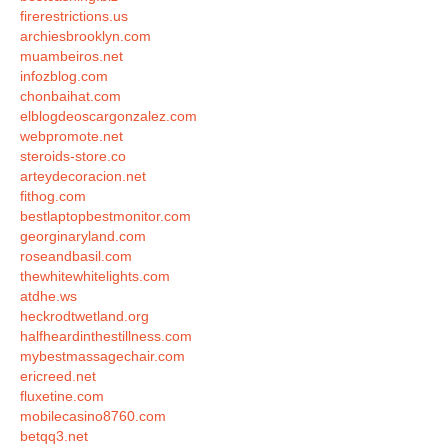
firerestrictions.us
archiesbrooklyn.com
muambeiros.net
infozblog.com
chonbaihat.com
elblogdeoscargonzalez.com
webpromote.net
steroids-store.co
arteydecoracion.net
fithog.com
bestlaptopbestmonitor.com
georginaryland.com
roseandbasil.com
thewhitewhitelights.com
atdhe.ws
heckrodtwetland.org
halfheardinthestillness.com
mybestmassagechair.com
ericreed.net
fluxetine.com
mobilecasino8760.com
betqq3.net