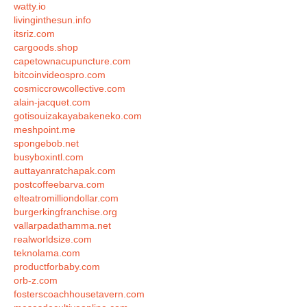
watty.io
livinginthesun.info
itsriz.com
cargoods.shop
capetownacupuncture.com
bitcoinvideospro.com
cosmiccrowcollective.com
alain-jacquet.com
gotisouizakayabakeneko.com
meshpoint.me
spongebob.net
busyboxintl.com
auttayanratchapak.com
postcoffeebarva.com
elteatromilliondollar.com
burgerkingfranchise.org
vallarpadathamma.net
realworldsize.com
teknolama.com
productforbaby.com
orb-z.com
fosterscoachhousetavern.com