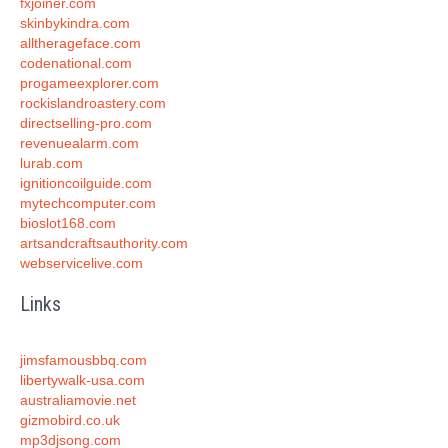
fxjoiner.com
skinbykindra.com
alltherageface.com
codenational.com
progameexplorer.com
rockislandroastery.com
directselling-pro.com
revenuealarm.com
lurab.com
ignitioncoilguide.com
mytechcomputer.com
bioslot168.com
artsandcraftsauthority.com
webservicelive.com
Links
jimsfamousbbq.com
libertywalk-usa.com
australiamovie.net
gizmobird.co.uk
mp3djsong.com