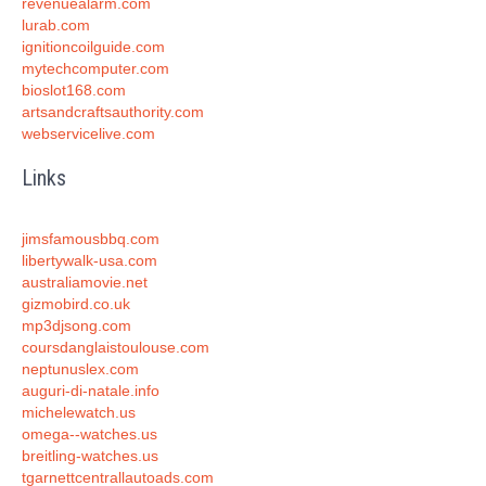
revenuealarm.com
lurab.com
ignitioncoilguide.com
mytechcomputer.com
bioslot168.com
artsandcraftsauthority.com
webservicelive.com
Links
jimsfamousbbq.com
libertywalk-usa.com
australiamovie.net
gizmobird.co.uk
mp3djsong.com
coursdanglaistoulouse.com
neptunuslex.com
auguri-di-natale.info
michelewatch.us
omega--watches.us
breitling-watches.us
tgarnettcentrallautoads.com