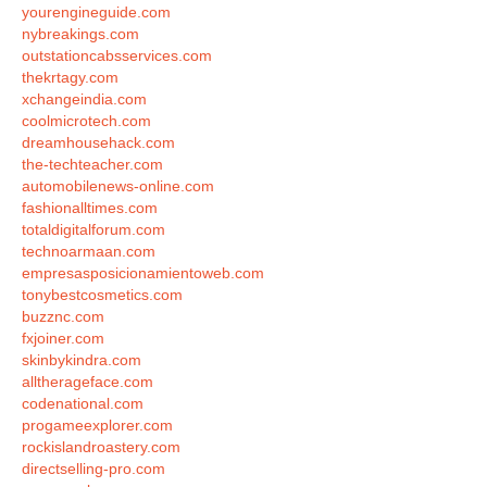
yourengineguide.com
nybreakings.com
outstationcabsservices.com
thekrtagy.com
xchangeindia.com
coolmicrotech.com
dreamhousehack.com
the-techteacher.com
automobilenews-online.com
fashionalltimes.com
totaldigitalforum.com
technoarmaan.com
empresasposicionamientoweb.com
tonybestcosmetics.com
buzznc.com
fxjoiner.com
skinbykindra.com
alltherageface.com
codenational.com
progameexplorer.com
rockislandroastery.com
directselling-pro.com