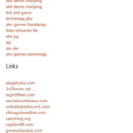
slot demo mahjong
slot demo mahjong
link slot gacor
dominoqq pkv
pkv games bandarqq
data keluaran hk
slot pg
qq
qiu qiu
pkv games dominoqq
Links
stagehubs.com
1x2forum.net
login99bet.com
secretcourtesans.com
onlinebahisforum1.com
chicagoheadline.com
camming.org
rajalion88.com
goupuntacana.com