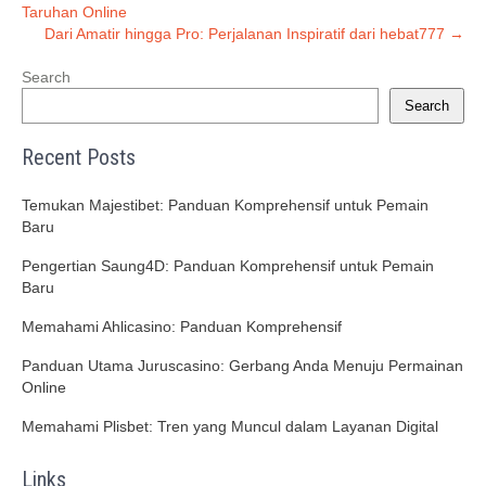
Taruhan Online
navigation
Dari Amatir hingga Pro: Perjalanan Inspiratif dari hebat777
→
Search
Search
Recent Posts
Temukan Majestibet: Panduan Komprehensif untuk Pemain
Baru
Pengertian Saung4D: Panduan Komprehensif untuk Pemain
Baru
Memahami Ahlicasino: Panduan Komprehensif
Panduan Utama Juruscasino: Gerbang Anda Menuju Permainan
Online
Memahami Plisbet: Tren yang Muncul dalam Layanan Digital
Links