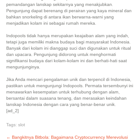
pemandangan lanskap sekitarnya yang menakjubkan.
Pengunjung dapat berenang di perairan yang kaya mineral dan
bahkan snorkeling di antara ikan berwarna-warni yang
menjadikan kolam ini sebagai rumah mereka.
Indopools tidak hanya merupakan keajaiban alam yang indah,
tetapi juga memiliki makna budaya bagi masyarakat Indonesia.
Banyak dari kolam ini dianggap suci dan digunakan untuk ritual
dan upacara. Pengunjung didorong untuk menghormati
signifikansi budaya dari kolam-kolam ini dan berhati-hati saat
mengunjunginya.
Jika Anda mencari pengalaman unik dan terpencil di Indonesia,
pastikan untuk mengunjungi Indopools. Permata tersembunyi ini
menawarkan kesempatan untuk terhubung dengan alam,
bersantai dalam suasana tenang, dan merasakan keindahan
lanskap Indonesia dengan cara yang benar-benar unik.
[ad_2]
Tags:
slot
Post
←
Bangkitnya Bitbola: Bagaimana Cryptocurrency Merevolusi