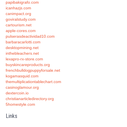
papibakigrafo.com
icanhazjs.com
canimpact.org
goviralstudy.com
cartourism.net
apple-cores.com
pulserasdeactividad10.com
barbaracarlotti.com
desktopmining.net
inthebleachers.net
lexapro-rx-store.com
buyskincareproducts.org
frenchbulldogpuppyforsale.net
kogamasquid.com
themultiplicationtablechart.com
casinoglamour.org
dextercoin.io
christianarticledirectory.org
5homestyle.com
Links