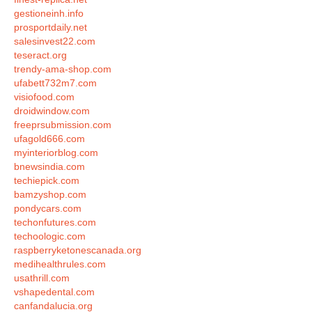
gestioneinh.info
prosportdaily.net
salesinvest22.com
teseract.org
trendy-ama-shop.com
ufabett732m7.com
visiofood.com
droidwindow.com
freeprsubmission.com
ufagold666.com
myinteriorblog.com
bnewsindia.com
techiepick.com
bamzyshop.com
pondycars.com
techonfutures.com
techoologic.com
raspberryketonescanada.org
medihealthrules.com
usathrill.com
vshapedental.com
canfandalucia.org