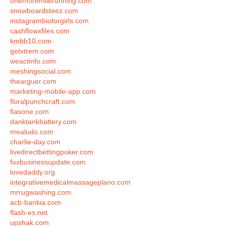
onemoremilerunning.com
snowboardsteez.com
instagrambioforgirls.com
cashflowxfiles.com
kmbb10.com
getxtrem.com
weactinfo.com
meshingsocial.com
thearguer.com
marketing-mobile-app.com
floralpunchcraft.com
fiasone.com
danktankbattery.com
mealudo.com
charlie-day.com
livedirectbettingpoker.com
foxbusinessupdate.com
lovedaddy.org
integrativemedicalmassageplano.com
mrrugwashing.com
acb-bankia.com
flash-es.net
upshak.com