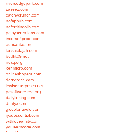
riversedgepark.com
zaseez.com
catchycrunch.com
nofaphub.com
nefertitingalls.com
patsyscreations.com
income4proof.com
educaritas.org
lensajelajah.com
betflik09.net
ncaq.org
xenmicro.com
onlineshopera.com
dartyfresh.com
lewisenterprises.net
pcsoftwarefree.org
dailylinking.com
dnafyx.com
giocolenuvole.com
iyouessential.com
withloveamity.com
youlearncode.com