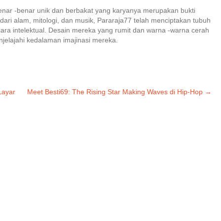
enar -benar unik dan berbakat yang karyanya merupakan bukti
 dari alam, mitologi, dan musik, Pararaja77 telah menciptakan tubuh
ra intelektual. Desain mereka yang rumit dan warna -warna cerah
jelajahi kedalaman imajinasi mereka.
Layar
Meet Besti69: The Rising Star Making Waves di Hip-Hop
→