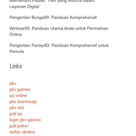
Memahami Plisbet: Tren yang Muncul dalam
Layanan Digital
Pengertian Bunga99: Panduan Komprehensif
Winlose99: Panduan Utama Anda untuk Permainan
Online
Pengertian Parlay4D: Panduan Komprehensif untuk
Pemula
Links
pkv
pkv games
qq online
pkv dominoqq
pkv slot
judi qq
login pkv games
judi poker
daftar sbobet