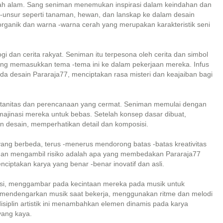
lah alam. Sang seniman menemukan inspirasi dalam keindahan dan
-unsur seperti tanaman, hewan, dan lanskap ke dalam desain
organik dan warna -warna cerah yang merupakan karakteristik seni
ogi dan cerita rakyat. Seniman itu terpesona oleh cerita dan simbol
ering memasukkan tema -tema ini ke dalam pekerjaan mereka. Infus
a desain Pararaja77, menciptakan rasa misteri dan keajaiban bagi
ontanitas dan perencanaan yang cermat. Seniman memulai dengan
jinasi mereka untuk bebas. Setelah konsep dasar dibuat,
desain, memperhatikan detail dan komposisi.
ng berbeda, terus -menerus mendorong batas -batas kreativitas
 dan mengambil risiko adalah apa yang membedakan Pararaja77
iptakan karya yang benar -benar inovatif dan asli.
sisi, menggambar pada kecintaan mereka pada musik untuk
ng mendengarkan musik saat bekerja, menggunakan ritme dan melodi
disiplin artistik ini menambahkan elemen dinamis pada karya
yang kaya.