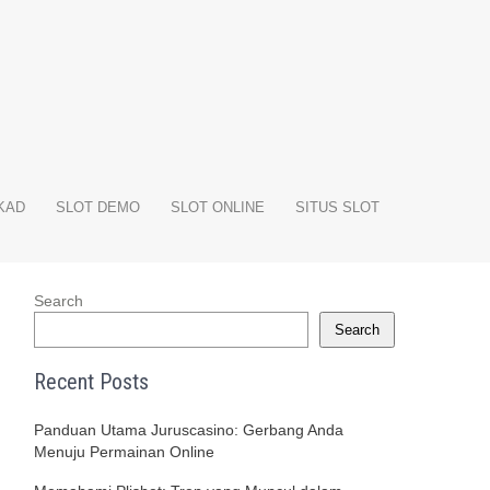
KAD
SLOT DEMO
SLOT ONLINE
SITUS SLOT
Search
Search
Recent Posts
Panduan Utama Juruscasino: Gerbang Anda
Menuju Permainan Online