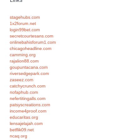
stagehubs.com
1x2forum.net
login99bet.com
secretcourtesans.com
onlinebahisforum1.com
chicagoheadline.com
camming.org
rajalion88.com
goupuntacana.com
riversedgepark.com
zaseez.com
catchycrunch.com
nofaphub.com
nefertitingalls.com
patsyscreations.com
income4proof.com
educaritas.org
lensajelajah.com
betflik09.net
ncaq.org