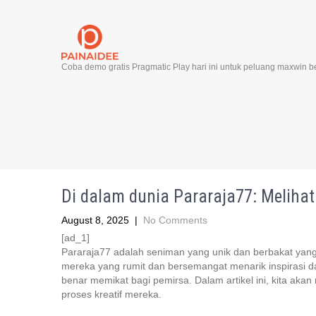
Coba demo gratis Pragmatic Play hari ini untuk peluang maxwin be
Di dalam dunia Pararaja77: Melihat 
August 8, 2025
|
No Comments
[ad_1]
Pararaja77 adalah seniman yang unik dan berbakat yang
mereka yang rumit dan bersemangat menarik inspirasi d
benar memikat bagi pemirsa. Dalam artikel ini, kita akan 
proses kreatif mereka.