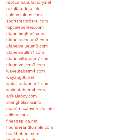
replicamanufactory.net
rezultate-loto.info
splendifulous.com
sportsrecords4u.com
topceleberites.com
ufabetting8m4.com
ufabetunionum3.com
ufabetvalueum3.com
ufabetvaultm7.com
ufabetvillageum7.com
ufabetvoicem3.com
waveufabetm4.com
wayang88.net
websiteufabetm4.com
whiteufabetm4.com
anikalappy.com
dininghelsinki.info
duanfrescariverside.info
etilerx.com
finestreplica.net
flounderandfumble.com
healthohunt.com
retefuturah.info