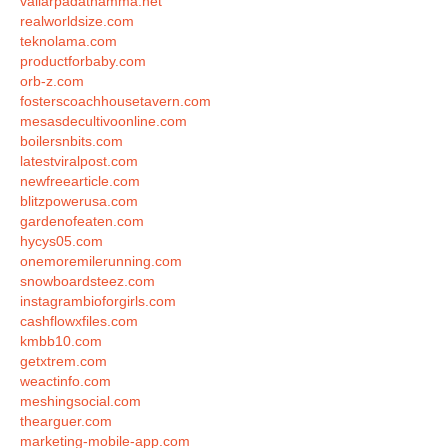
vallarpadathamma.net
realworldsize.com
teknolama.com
productforbaby.com
orb-z.com
fosterscoachhousetavern.com
mesasdecultivoonline.com
boilersnbits.com
latestviralpost.com
newfreearticle.com
blitzpowerusa.com
gardenofeaten.com
hycys05.com
onemoremilerunning.com
snowboardsteez.com
instagrambioforgirls.com
cashflowxfiles.com
kmbb10.com
getxtrem.com
weactinfo.com
meshingsocial.com
thearguer.com
marketing-mobile-app.com