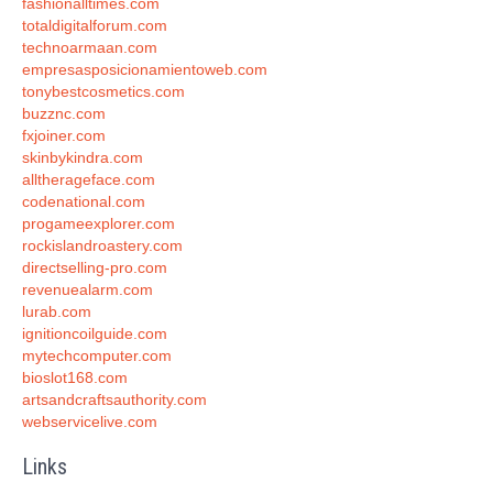
fashionalltimes.com
totaldigitalforum.com
technoarmaan.com
empresasposicionamientoweb.com
tonybestcosmetics.com
buzznc.com
fxjoiner.com
skinbykindra.com
alltherageface.com
codenational.com
progameexplorer.com
rockislandroastery.com
directselling-pro.com
revenuealarm.com
lurab.com
ignitioncoilguide.com
mytechcomputer.com
bioslot168.com
artsandcraftsauthority.com
webservicelive.com
Links