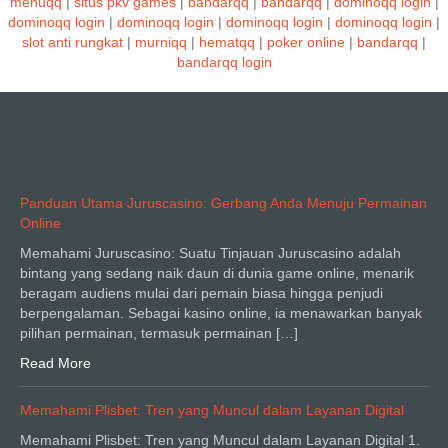
menuqq
|
situs pkv games
|
bandarqq
|
bandarqq
|
dominoqq login
|
dominoqq login
|
dominoqq login
|
dominoqq login
|
dominoqq login
|
slot anti rungkat
|
murniqq
|
hematqq
|
poker online
|
bandarqq
|
bandarqq login
Panduan Utama Juruscasino: Gerbang Anda Menuju Permainan
Online
Memahami Juruscasino: Suatu Tinjauan Juruscasino adalah
bintang yang sedang naik daun di dunia game online, menarik
beragam audiens mulai dari pemain biasa hingga penjudi
berpengalaman. Sebagai kasino online, ia menawarkan banyak
pilihan permainan, termasuk permainan […]
Read More
Memahami Plisbet: Tren yang Muncul dalam Layanan Digital
Memahami Plisbet: Tren yang Muncul dalam Layanan Digital 1.