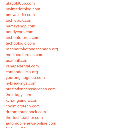
ufagold666.com
myinteriorblog.com
bnewsindia.com
techiepick.com
bamzyshop.com
pondycars.com
techonfutures.com
techoologic.com
raspberryketonescanada.org
medihealthrules.com
usathrill.com
vshapedental.com
canfandalucia.org
yourengineguide.com
nybreakings.com
outstationcabsservices.com
thekrtagy.com
xchangeindia.com
coolmicrotech.com
dreamhousehack.com
the-techteacher.com
automobilenews-online.com