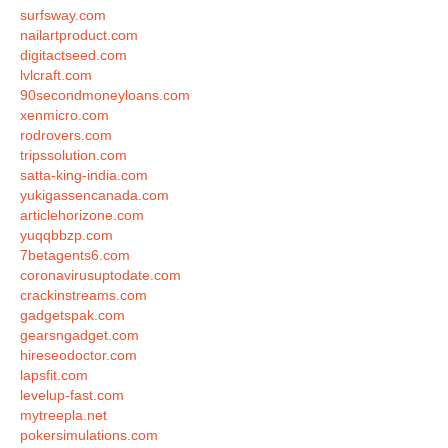
surfsway.com
nailartproduct.com
digitactseed.com
lvlcraft.com
90secondmoneyloans.com
xenmicro.com
rodrovers.com
tripssolution.com
satta-king-india.com
yukigassencanada.com
articlehorizone.com
yuqqbbzp.com
7betagents6.com
coronavirusuptodate.com
crackinstreams.com
gadgetspak.com
gearsngadget.com
hireseodoctor.com
lapsfit.com
levelup-fast.com
mytreepla.net
pokersimulations.com