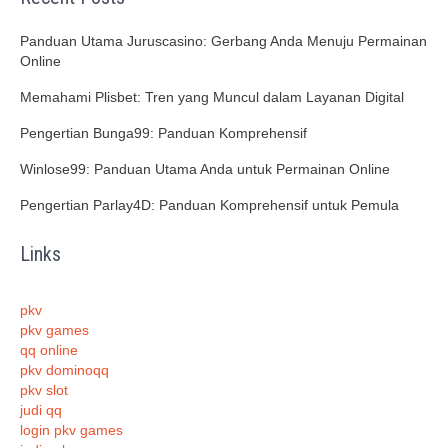
Panduan Utama Juruscasino: Gerbang Anda Menuju Permainan
Online
Memahami Plisbet: Tren yang Muncul dalam Layanan Digital
Pengertian Bunga99: Panduan Komprehensif
Winlose99: Panduan Utama Anda untuk Permainan Online
Pengertian Parlay4D: Panduan Komprehensif untuk Pemula
Links
pkv
pkv games
qq online
pkv dominoqq
pkv slot
judi qq
login pkv games