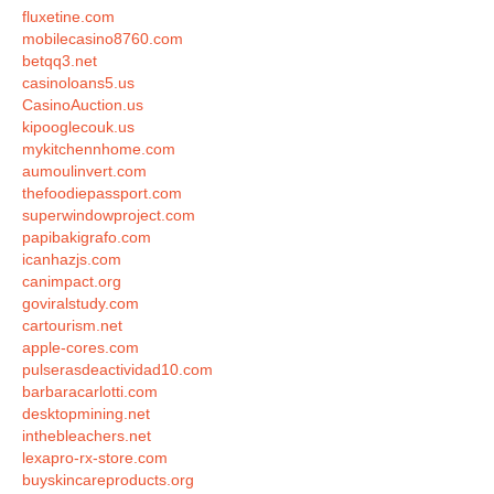
fluxetine.com
mobilecasino8760.com
betqq3.net
casinoloans5.us
CasinoAuction.us
kipooglecouk.us
mykitchennhome.com
aumoulinvert.com
thefoodiepassport.com
superwindowproject.com
papibakigrafo.com
icanhazjs.com
canimpact.org
goviralstudy.com
cartourism.net
apple-cores.com
pulserasdeactividad10.com
barbaracarlotti.com
desktopmining.net
inthebleachers.net
lexapro-rx-store.com
buyskincareproducts.org