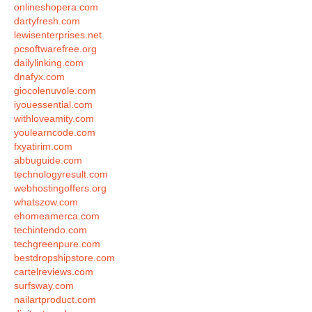
onlineshopera.com
dartyfresh.com
lewisenterprises.net
pcsoftwarefree.org
dailylinking.com
dnafyx.com
giocolenuvole.com
iyouessential.com
withloveamity.com
youlearncode.com
fxyatirim.com
abbuguide.com
technologyresult.com
webhostingoffers.org
whatszow.com
ehomeamerca.com
techintendo.com
techgreenpure.com
bestdropshipstore.com
cartelreviews.com
surfsway.com
nailartproduct.com