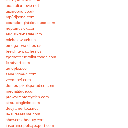
australiamovie.net
gizmobird.co.uk
mp3djsong.com
coursdanglaistoulouse.com
neptunuslex.com
auguri-di-natale.info
michelewatch.us
omega--watches.us
breitling-watches.us
tgarnettcentrallautoads.com
fixadvert.com
autopluz.co
save3time-c.com
vexonhcf.com
demos-pixelsparadise.com
mediatitude.com
prewarmotorcycles.com
simracinglinks.com
dosyamerkezi.net
le-surrealisme.com
showcasebeauty.com
insurancepolicyexpert.com