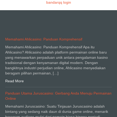
bandarqq login
Memahami Ahlicasino: Panduan Komprehensif
Memahami Ahlicasino: Panduan Komprehensif Apa itu
Ahlicasino? Ahlicasino adalah platform permainan online baru
yang menawarkan perpaduan unik antara pengalaman kasino
tradisional dengan kenyamanan digital modern. Dengan
bangkitnya industri perjudian online, Ahlicasino menyediakan
beragam pilihan permainan, […]
Read More
Panduan Utama Juruscasino: Gerbang Anda Menuju Permainan
Online
Memahami Juruscasino: Suatu Tinjauan Juruscasino adalah
bintang yang sedang naik daun di dunia game online, menarik
beragam audiens mulai dari pemain biasa hingga penjudi