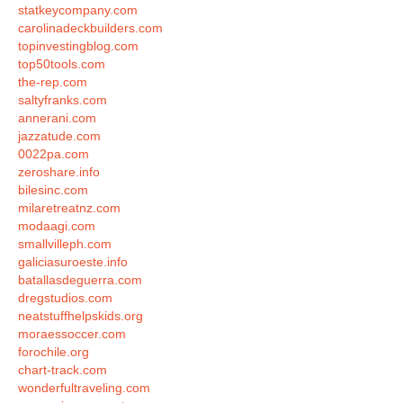
statkeycompany.com
carolinadeckbuilders.com
topinvestingblog.com
top50tools.com
the-rep.com
saltyfranks.com
annerani.com
jazzatude.com
0022pa.com
zeroshare.info
bilesinc.com
milaretreatnz.com
modaagi.com
smallvilleph.com
galiciasuroeste.info
batallasdeguerra.com
dregstudios.com
neatstuffhelpskids.org
moraessoccer.com
forochile.org
chart-track.com
wonderfultraveling.com