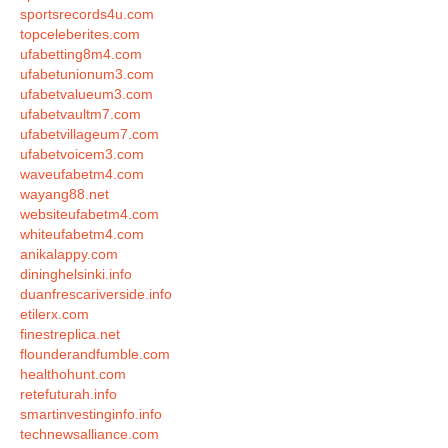
sportsrecords4u.com
topceleberites.com
ufabetting8m4.com
ufabetunionum3.com
ufabetvalueum3.com
ufabetvaultm7.com
ufabetvillageum7.com
ufabetvoicem3.com
waveufabetm4.com
wayang88.net
websiteufabetm4.com
whiteufabetm4.com
anikalappy.com
dininghelsinki.info
duanfrescariverside.info
etilerx.com
finestreplica.net
flounderandfumble.com
healthohunt.com
retefuturah.info
smartinvestinginfo.info
technewsalliance.com