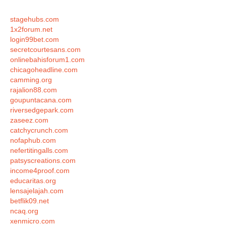
stagehubs.com
1x2forum.net
login99bet.com
secretcourtesans.com
onlinebahisforum1.com
chicagoheadline.com
camming.org
rajalion88.com
goupuntacana.com
riversedgepark.com
zaseez.com
catchycrunch.com
nofaphub.com
nefertitingalls.com
patsyscreations.com
income4proof.com
educaritas.org
lensajelajah.com
betflik09.net
ncaq.org
xenmicro.com