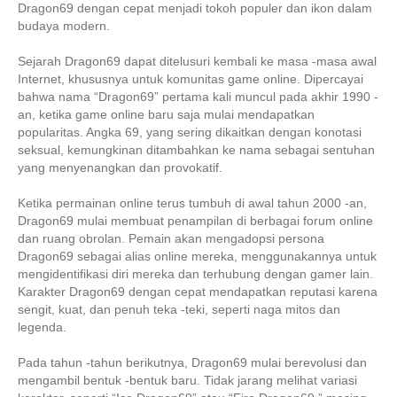
Dragon69 dengan cepat menjadi tokoh populer dan ikon dalam
budaya modern.
Sejarah Dragon69 dapat ditelusuri kembali ke masa -masa awal
Internet, khususnya untuk komunitas game online. Dipercayai
bahwa nama “Dragon69” pertama kali muncul pada akhir 1990 -
an, ketika game online baru saja mulai mendapatkan
popularitas. Angka 69, yang sering dikaitkan dengan konotasi
seksual, kemungkinan ditambahkan ke nama sebagai sentuhan
yang menyenangkan dan provokatif.
Ketika permainan online terus tumbuh di awal tahun 2000 -an,
Dragon69 mulai membuat penampilan di berbagai forum online
dan ruang obrolan. Pemain akan mengadopsi persona
Dragon69 sebagai alias online mereka, menggunakannya untuk
mengidentifikasi diri mereka dan terhubung dengan gamer lain.
Karakter Dragon69 dengan cepat mendapatkan reputasi karena
sengit, kuat, dan penuh teka -teki, seperti naga mitos dan
legenda.
Pada tahun -tahun berikutnya, Dragon69 mulai berevolusi dan
mengambil bentuk -bentuk baru. Tidak jarang melihat variasi