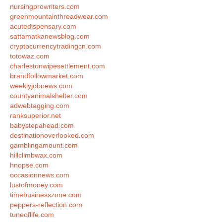
nursingprowriters.com
greenmountainthreadwear.com
acutedispensary.com
sattamatkanewsblog.com
cryptocurrencytradingcn.com
totowaz.com
charlestonwipesettlement.com
brandfollowmarket.com
weeklyjobnews.com
countyanimalshelter.com
adwebtagging.com
ranksuperior.net
babystepahead.com
destinationoverlooked.com
gamblingamount.com
hillclimbwax.com
hnopse.com
occasionnews.com
lustofmoney.com
timebusinesszone.com
peppers-reflection.com
tuneoflife.com