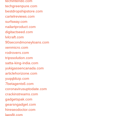
techintendo.com
techgreenpure.com
bestdropshipstore.com
cartelreviews.com
surfsway.com
nailartproduct.com
digitactseed.com
lvlcraft.com
90secondmoneyloans.com
xenmicro.com
rodrovers.com
tripssolution.com
satta-king-india.com
yukigassencanada.com
articlehorizone.com
yuqqbbzp.com
7betagents6.com
coronavirusuptodate.com
crackinstreams.com
gadgetspak.com
gearsngadget.com
hireseodoctor.com
lapsfit.com