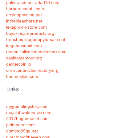
pulserasdeactividad10.com
barbaracarlotti.com
desktopmining.net
inthebleachers.net
lexapro-rx-store.com
buyskincareproducts.org
frenchbulldogpuppyforsale.net
kogamasquid.com
themultiplicationtablechart.com
casinoglamour.org
dextercoin.io
christianarticledirectory.org
5homestyle.com
Links
mygamblingstory.com
majalahwekonews.com
2017hoganoutlet.com
pelmanec.com
domino99qq.net
directoryoftheweb.com