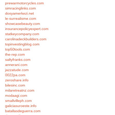
prewarmotorcycles.com
simracinglinks.com
dosyamerkezi.net
le-surrealisme.com
showcasebeauty.com
insurancepolicyexpert.com
statkeycompany.com
carolinadeckbuilders.com
topinvestingblog.com
top50tools.com
the-rep.com
saltyfranks.com
annerani.com
jazzatude.com
0022pa.com
zeroshare.info
bilesinc.com
milaretreatnz.com
modaagi.com
smallvilleph.com
galiciasuroeste.info
batallasdeguerra.com