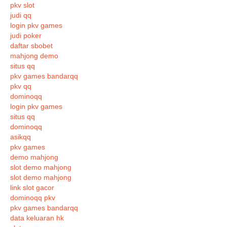
pkv slot
judi qq
login pkv games
judi poker
daftar sbobet
mahjong demo
situs qq
pkv games bandarqq
pkv qq
dominoqq
login pkv games
situs qq
dominoqq
asikqq
pkv games
demo mahjong
slot demo mahjong
slot demo mahjong
link slot gacor
dominoqq pkv
pkv games bandarqq
data keluaran hk