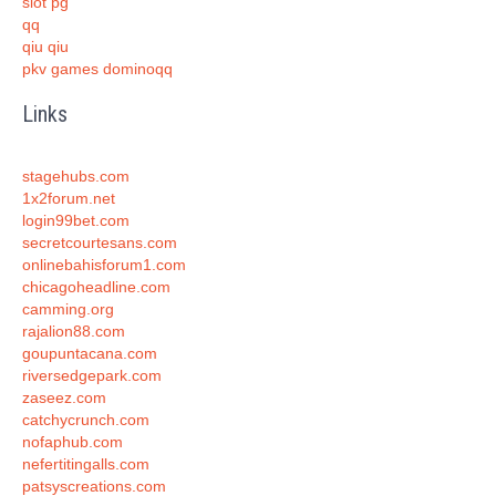
slot pg
qq
qiu qiu
pkv games dominoqq
Links
stagehubs.com
1x2forum.net
login99bet.com
secretcourtesans.com
onlinebahisforum1.com
chicagoheadline.com
camming.org
rajalion88.com
goupuntacana.com
riversedgepark.com
zaseez.com
catchycrunch.com
nofaphub.com
nefertitingalls.com
patsyscreations.com