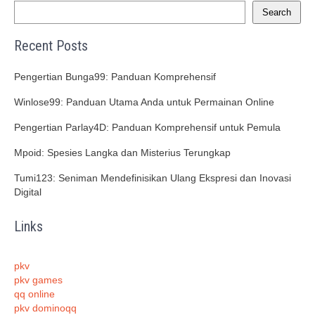
Search
Recent Posts
Pengertian Bunga99: Panduan Komprehensif
Winlose99: Panduan Utama Anda untuk Permainan Online
Pengertian Parlay4D: Panduan Komprehensif untuk Pemula
Mpoid: Spesies Langka dan Misterius Terungkap
Tumi123: Seniman Mendefinisikan Ulang Ekspresi dan Inovasi
Digital
Links
pkv
pkv games
qq online
pkv dominoqq