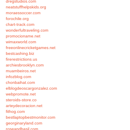
dregstudios.com
neatstuffhelpskids.org
moraessoccer.com
forochile.org
chart-track.com
wonderfultraveling.com
promocioname.net
wimaxworld.com
freeonlinecricketgames.net
bestcashing.biz
firerestrictions.us
archiesbrooklyn.com
muambeiros.net
infozblog.com
chonbaihat.com
elblogdeoscargonzalez.com
webpromote.net
steroids-store.co
arteydecoracion.net
fithog.com
bestlaptopbestmonitor.com
georginaryland.com
roseandbasil.com