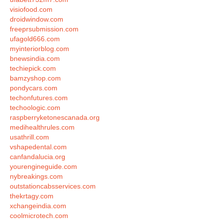
visiofood.com
droidwindow.com
freeprsubmission.com
ufagold666.com
myinteriorblog.com
bnewsindia.com
techiepick.com
bamzyshop.com
pondycars.com
techonfutures.com
techoologic.com
raspberryketonescanada.org
medihealthrules.com
usathrill.com
vshapedental.com
canfandalucia.org
yourengineguide.com
nybreakings.com
outstationcabsservices.com
thekrtagy.com
xchangeindia.com
coolmicrotech.com