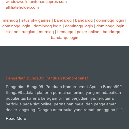
windowwellmaintenancepros.com
affiliateholder.com
menuqq
|
situs pkv games
|
bandarqq
|
bandarqq
|
dominoqq login
|
dominoqq login
|
dominoqq login
|
dominoqq login
|
dominoqq login
|
slot anti rungkat
|
murniqq
|
hematqq
|
poker online
|
bandarqq
|
bandarqq login
Pengertian Bunga99: Panduan Komprehensif
Pengertian Bunga99: Panduan Komprehensif Apa itu Bunga99?
Bunga99 adalah platform permainan online yang mendapatkan
popularitas karena beragam pilihan perjudiannya, terutama
berfokus pada slot online, permainan meja, dan pengalaman
dealer langsung. Dengan antarmuka yang ramah pengguna […]
Read More