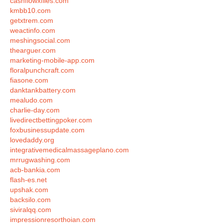
cashflowxfiles.com
kmbb10.com
getxtrem.com
weactinfo.com
meshingsocial.com
thearguer.com
marketing-mobile-app.com
floralpunchcraft.com
fiasone.com
danktankbattery.com
mealudo.com
charlie-day.com
livedirectbettingpoker.com
foxbusinessupdate.com
lovedaddy.org
integrativemedicalmassageplano.com
mrrugwashing.com
acb-bankia.com
flash-es.net
upshak.com
backsilo.com
siviralqq.com
impressionresorthoian.com