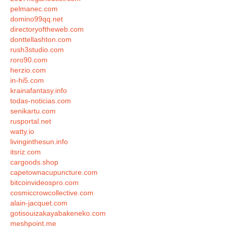
pelmanec.com
domino99qq.net
directoryoftheweb.com
donttellashton.com
rush3studio.com
roro90.com
herzio.com
in-hi5.com
krainafantasy.info
todas-noticias.com
senikartu.com
rusportal.net
watty.io
livinginthesun.info
itsriz.com
cargoods.shop
capetownacupuncture.com
bitcoinvideospro.com
cosmiccrowcollective.com
alain-jacquet.com
gotisouizakayabakeneko.com
meshpoint.me