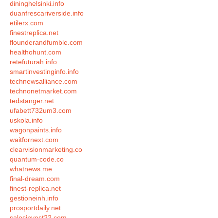
dininghelsinki.info
duanfrescariverside.info
etilerx.com
finestreplica.net
flounderandfumble.com
healthohunt.com
retefuturah.info
smartinvestinginfo.info
technewsalliance.com
technonetmarket.com
tedstanger.net
ufabett732um3.com
uskola.info
wagonpaints.info
waitfornext.com
clearvisionmarketing.co
quantum-code.co
whatnews.me
final-dream.com
finest-replica.net
gestioneinh.info
prosportdaily.net
salesinvest22.com