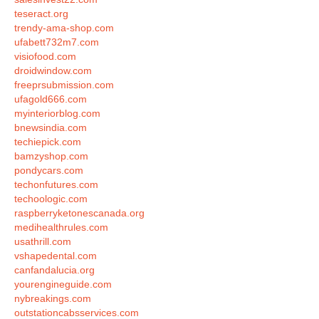
teseract.org
trendy-ama-shop.com
ufabett732m7.com
visiofood.com
droidwindow.com
freeprsubmission.com
ufagold666.com
myinteriorblog.com
bnewsindia.com
techiepick.com
bamzyshop.com
pondycars.com
techonfutures.com
techoologic.com
raspberryketonescanada.org
medihealthrules.com
usathrill.com
vshapedental.com
canfandalucia.org
yourengineguide.com
nybreakings.com
outstationcabsservices.com