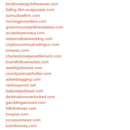
bestfreakingclothesever.com
falling-film-evaporator.com
sumuslawfirm.com
nursingprowriters.com
greenmountainthreadwear.com
acutedispensary.com
sattamatkanewsblog.com
cryptocurrencytradingcn.com
totowaz.com
charlestonwipesettlement.com
brandfollowmarket.com
weeklyjobnews.com
countyanimalshelter.com
adwebtagging.com
ranksuperior.net
babystepahead.com
destinationoverlooked.com
gamblingamount.com
hillclimbwax.com
hnopse.com
occasionnews.com
lustofmoney.com