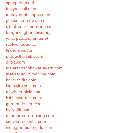
spongebob.net
busyboxintl.com
auttayanratchapak.com
postcoffeebarva.com
elteatromilliondollar.com
burgerkingfranchise.org
vallarpadathamma.net
realworldsize.com
teknolama.com
productforbaby.com
orb-z.com
fosterscoachhousetavern.com
mesasdecultivoonline.com
boilersnbits.com
latestviralpost.com
newfreearticle.com
blitzpowerusa.com
gardenofeaten.com
hycys05.com
onemoremilerunning.com
snowboardsteez.com
instagrambioforgirls.com