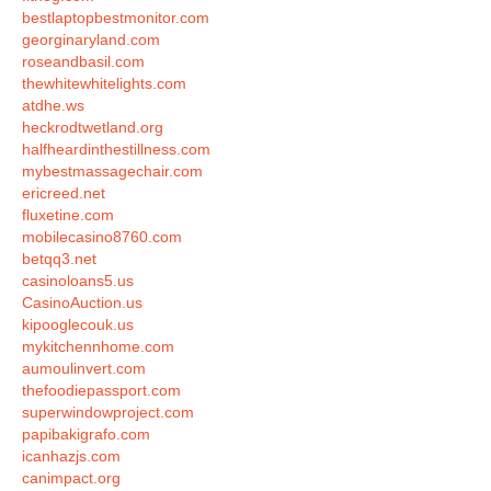
bestlaptopbestmonitor.com
georginaryland.com
roseandbasil.com
thewhitewhitelights.com
atdhe.ws
heckrodtwetland.org
halfheardinthestillness.com
mybestmassagechair.com
ericreed.net
fluxetine.com
mobilecasino8760.com
betqq3.net
casinoloans5.us
CasinoAuction.us
kipooglecouk.us
mykitchennhome.com
aumoulinvert.com
thefoodiepassport.com
superwindowproject.com
papibakigrafo.com
icanhazjs.com
canimpact.org