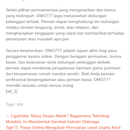
Selain pilihan permainannya yang mengesankan dan bonus
yang melimpah, OMO777 juga menawarkan dukungan
pelanggan terbaik. Pemain dapat menghubungi tim dukungan
melalui obrolan langsung, email, atau telepon, dan
mengharapkan tanggapan yang cepat dan bermanfaat terhadap
pertanyaan atau masalah apa pun.
Secara keseluruhan, OMO777 adalah tujuan akhir bagi para
penggemar kasino online. Dengan beragam permainan, bonus
besar, dan keamanan serta dukungan pelanggan terbaik,
pemain dapat menikmati pengalaman bermain game premium
dari kenyamanan rumah mereka sendiri. Baik Anda pemain
profesional berpengalaman atau pemain biasa, OMO777
memiliki sesuatu untuk semua orang.
[ad_2]
Tags:
slot
Post
←
Ligahokie: Masa Depan Atletik? Bagaimana Teknologi
Mutakhir Ini Membentuk Kembali Industri Olahraga
navigation
Tajir77: Pasar Online Mengubah Permainan untuk Usaha Kecil