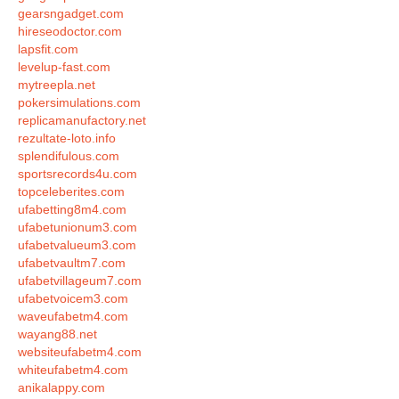
gearsngadget.com
hireseodoctor.com
lapsfit.com
levelup-fast.com
mytreepla.net
pokersimulations.com
replicamanufactory.net
rezultate-loto.info
splendifulous.com
sportsrecords4u.com
topceleberites.com
ufabetting8m4.com
ufabetunionum3.com
ufabetvalueum3.com
ufabetvaultm7.com
ufabetvillageum7.com
ufabetvoicem3.com
waveufabetm4.com
wayang88.net
websiteufabetm4.com
whiteufabetm4.com
anikalappy.com