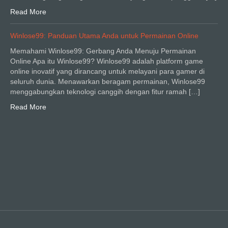
Read More
Winlose99: Panduan Utama Anda untuk Permainan Online
Memahami Winlose99: Gerbang Anda Menuju Permainan
Online Apa itu Winlose99? Winlose99 adalah platform game
online inovatif yang dirancang untuk melayani para gamer di
seluruh dunia. Menawarkan beragam permainan, Winlose99
menggabungkan teknologi canggih dengan fitur ramah […]
Read More