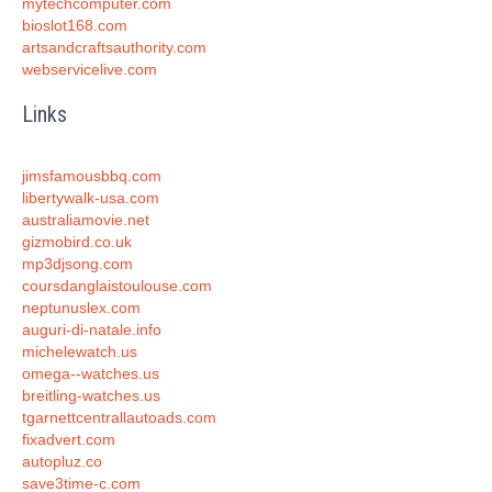
mytechcomputer.com
bioslot168.com
artsandcraftsauthority.com
webservicelive.com
Links
jimsfamousbbq.com
libertywalk-usa.com
australiamovie.net
gizmobird.co.uk
mp3djsong.com
coursdanglaistoulouse.com
neptunuslex.com
auguri-di-natale.info
michelewatch.us
omega--watches.us
breitling-watches.us
tgarnettcentrallautoads.com
fixadvert.com
autopluz.co
save3time-c.com