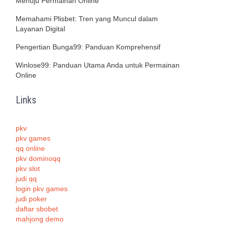
Menuju Permainan Online
Memahami Plisbet: Tren yang Muncul dalam
Layanan Digital
Pengertian Bunga99: Panduan Komprehensif
Winlose99: Panduan Utama Anda untuk Permainan
Online
Links
pkv
pkv games
qq online
pkv dominoqq
pkv slot
judi qq
login pkv games
judi poker
daftar sbobet
mahjong demo