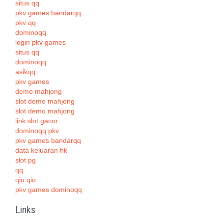
situs qq
pkv games bandarqq
pkv qq
dominoqq
login pkv games
situs qq
dominoqq
asikqq
pkv games
demo mahjong
slot demo mahjong
slot demo mahjong
link slot gacor
dominoqq pkv
pkv games bandarqq
data keluaran hk
slot pg
qq
qiu qiu
pkv games dominoqq
Links