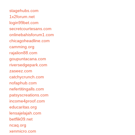
stagehubs.com
1x2forum.net
login99bet.com
secretcourtesans.com
onlinebahisforum1.com
chicagoheadline.com
camming.org
rajalion88.com
goupuntacana.com
riversedgepark.com
zaseez.com
catchycrunch.com
nofaphub.com
nefertitingalls.com
patsyscreations.com
income4proof.com
educaritas.org
lensajelajah.com
betflik09.net
ncaq.org
xenmicro.com