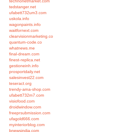
technonetmarket.com
tedstanger.net
ufabett732um3.com
uskola.info
wagonpaints.info
waitfornext.com
clearvisionmarketing.co
quantum-code.co
whatnews.me
final-dream.com
finest-replica.net
gestioneinh.info
prosportdaily.net
salesinvest22.com
teseract.org
trendy-ama-shop.com
ufabett732m7.com
visiofood.com
droidwindow.com
freeprsubmission.com
ufagold666.com
myinteriorblog.com
bnewsindia.com