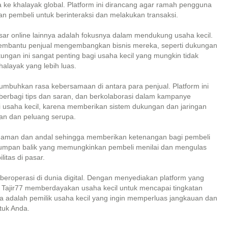
 khalayak global. Platform ini dirancang agar ramah pengguna
 pembeli untuk berinteraksi dan melakukan transaksi.
sar online lainnya adalah fokusnya dalam mendukung usaha kecil.
membantu penjual mengembangkan bisnis mereka, seperti dukungan
ungan ini sangat penting bagi usaha kecil yang mungkin tidak
alayak yang lebih luas.
umbuhkan rasa kebersamaan di antara para penjual. Platform ini
berbagi tips dan saran, dan berkolaborasi dalam kampanye
 usaha kecil, karena memberikan sistem dukungan dan jaringan
an dan peluang serupa.
g aman dan andal sehingga memberikan ketenangan bagi pembeli
em umpan balik yang memungkinkan pembeli menilai dan mengulas
tas di pasar.
 beroperasi di dunia digital. Dengan menyediakan platform yang
Tajir77 memberdayakan usaha kecil untuk mencapai tingkatan
a adalah pemilik usaha kecil yang ingin memperluas jangkauan dan
tuk Anda.