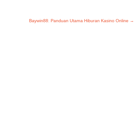
Baywin88: Panduan Utama Hiburan Kasino Online
→