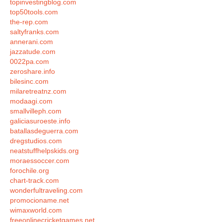
topinvestingblog.com
top50tools.com
the-rep.com
saltyfranks.com
annerani.com
jazzatude.com
0022pa.com
zeroshare.info
bilesinc.com
milaretreatnz.com
modaagi.com
smallvilleph.com
galiciasuroeste.info
batallasdeguerra.com
dregstudios.com
neatstuffhelpskids.org
moraessoccer.com
forochile.org
chart-track.com
wonderfultraveling.com
promocioname.net
wimaxworld.com
freeonlinecricketgames.net