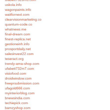
uskola.info
wagonpaints.info
waitfornext.com
clearvisionmarketing.co
quantum-code.co
whatnews.me
final-dream.com
finest-replica.net
gestioneinh.info
prosportdaily.net
salesinvest22.com
teseract.org
trendy-ama-shop.com
ufabett732m7.com
visiofood.com
droidwindow.com
freeprsubmission.com
ufagold666.com
myinteriorblog.com
bnewsindia.com
techiepick.com
bamzyshop.com