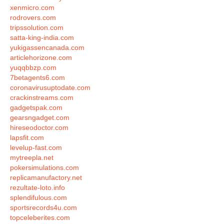
xenmicro.com
rodrovers.com
tripssolution.com
satta-king-india.com
yukigassencanada.com
articlehorizone.com
yuqqbbzp.com
7betagents6.com
coronavirusuptodate.com
crackinstreams.com
gadgetspak.com
gearsngadget.com
hireseodoctor.com
lapsfit.com
levelup-fast.com
mytreepla.net
pokersimulations.com
replicamanufactory.net
rezultate-loto.info
splendifulous.com
sportsrecords4u.com
topceleberites.com