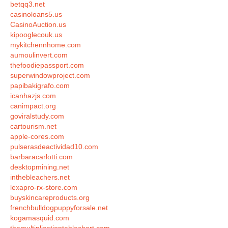
betqq3.net
casinoloans5.us
CasinoAuction.us
kipooglecouk.us
mykitchennhome.com
aumoulinvert.com
thefoodiepassport.com
superwindowproject.com
papibakigrafo.com
icanhazjs.com
canimpact.org
goviralstudy.com
cartourism.net
apple-cores.com
pulserasdeactividad10.com
barbaracarlotti.com
desktopmining.net
inthebleachers.net
lexapro-rx-store.com
buyskincareproducts.org
frenchbulldogpuppyforsale.net
kogamasquid.com