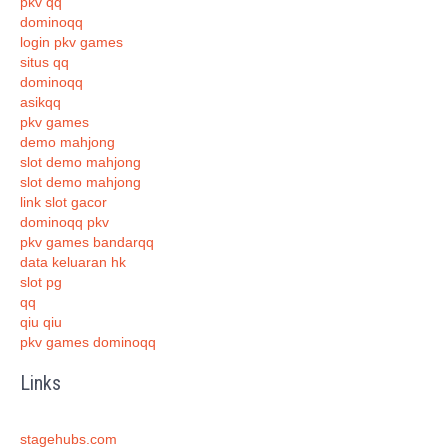
pkv qq
dominoqq
login pkv games
situs qq
dominoqq
asikqq
pkv games
demo mahjong
slot demo mahjong
slot demo mahjong
link slot gacor
dominoqq pkv
pkv games bandarqq
data keluaran hk
slot pg
qq
qiu qiu
pkv games dominoqq
Links
stagehubs.com