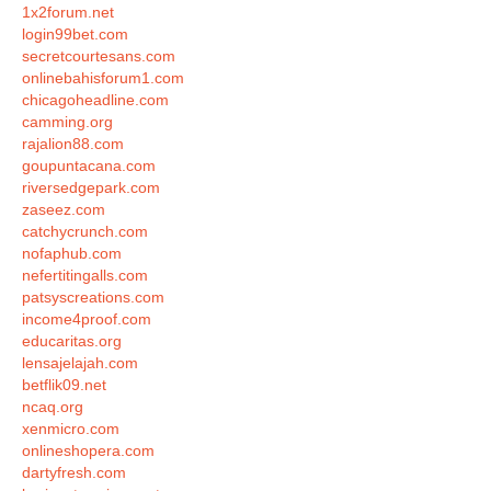
1x2forum.net
login99bet.com
secretcourtesans.com
onlinebahisforum1.com
chicagoheadline.com
camming.org
rajalion88.com
goupuntacana.com
riversedgepark.com
zaseez.com
catchycrunch.com
nofaphub.com
nefertitingalls.com
patsyscreations.com
income4proof.com
educaritas.org
lensajelajah.com
betflik09.net
ncaq.org
xenmicro.com
onlineshopera.com
dartyfresh.com