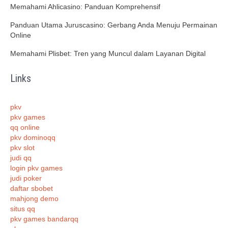
Memahami Ahlicasino: Panduan Komprehensif
Panduan Utama Juruscasino: Gerbang Anda Menuju Permainan
Online
Memahami Plisbet: Tren yang Muncul dalam Layanan Digital
Links
pkv
pkv games
qq online
pkv dominoqq
pkv slot
judi qq
login pkv games
judi poker
daftar sbobet
mahjong demo
situs qq
pkv games bandarqq