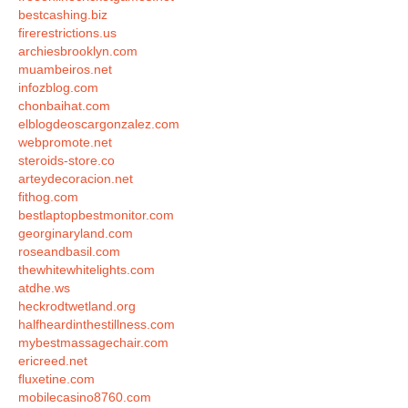
bestcashing.biz
firerestrictions.us
archiesbrooklyn.com
muambeiros.net
infozblog.com
chonbaihat.com
elblogdeoscargonzalez.com
webpromote.net
steroids-store.co
arteydecoracion.net
fithog.com
bestlaptopbestmonitor.com
georginaryland.com
roseandbasil.com
thewhitewhitelights.com
atdhe.ws
heckrodtwetland.org
halfheardinthestillness.com
mybestmassagechair.com
ericreed.net
fluxetine.com
mobilecasino8760.com