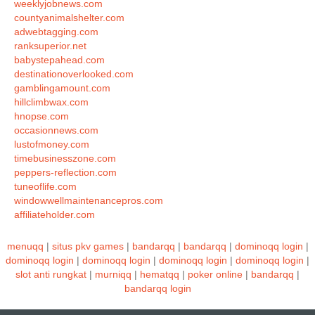
weeklyjobnews.com
countyanimalshelter.com
adwebtagging.com
ranksuperior.net
babystepahead.com
destinationoverlooked.com
gamblingamount.com
hillclimbwax.com
hnopse.com
occasionnews.com
lustofmoney.com
timebusinesszone.com
peppers-reflection.com
tuneoflife.com
windowwellmaintenancepros.com
affiliateholder.com
menuqq
|
situs pkv games
|
bandarqq
|
bandarqq
|
dominoqq login
|
dominoqq login
|
dominoqq login
|
dominoqq login
|
dominoqq login
|
slot anti rungkat
|
murniqq
|
hematqq
|
poker online
|
bandarqq
|
bandarqq login