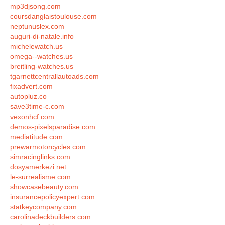
mp3djsong.com
coursdanglaistoulouse.com
neptunuslex.com
auguri-di-natale.info
michelewatch.us
omega--watches.us
breitling-watches.us
tgarnettcentrallautoads.com
fixadvert.com
autopluz.co
save3time-c.com
vexonhcf.com
demos-pixelsparadise.com
mediatitude.com
prewarmotorcycles.com
simracinglinks.com
dosyamerkezi.net
le-surrealisme.com
showcasebeauty.com
insurancepolicyexpert.com
statkeycompany.com
carolinadeckbuilders.com