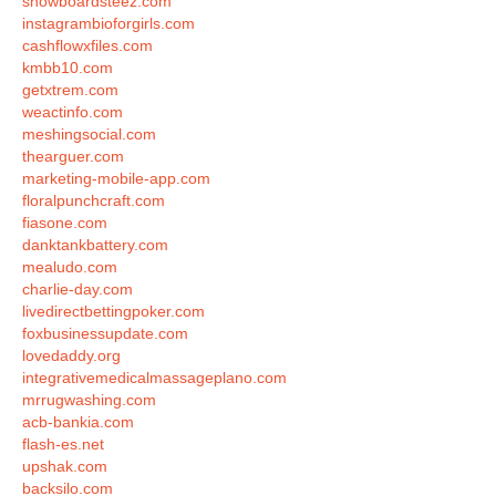
snowboardsteez.com
instagrambioforgirls.com
cashflowxfiles.com
kmbb10.com
getxtrem.com
weactinfo.com
meshingsocial.com
thearguer.com
marketing-mobile-app.com
floralpunchcraft.com
fiasone.com
danktankbattery.com
mealudo.com
charlie-day.com
livedirectbettingpoker.com
foxbusinessupdate.com
lovedaddy.org
integrativemedicalmassageplano.com
mrrugwashing.com
acb-bankia.com
flash-es.net
upshak.com
backsilo.com