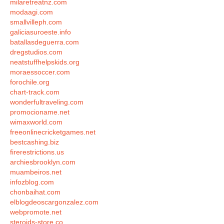
milaretreatnz.com
modaagi.com
smallvilleph.com
galiciasuroeste.info
batallasdeguerra.com
dregstudios.com
neatstuffhelpskids.org
moraessoccer.com
forochile.org
chart-track.com
wonderfultraveling.com
promocioname.net
wimaxworld.com
freeonlinecricketgames.net
bestcashing.biz
firerestrictions.us
archiesbrooklyn.com
muambeiros.net
infozblog.com
chonbaihat.com
elblogdeoscargonzalez.com
webpromote.net
steroids-store.co