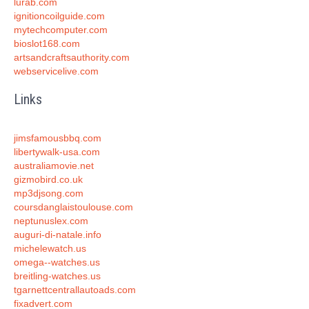
lurab.com
ignitioncoilguide.com
mytechcomputer.com
bioslot168.com
artsandcraftsauthority.com
webservicelive.com
Links
jimsfamousbbq.com
libertywalk-usa.com
australiamovie.net
gizmobird.co.uk
mp3djsong.com
coursdanglaistoulouse.com
neptunuslex.com
auguri-di-natale.info
michelewatch.us
omega--watches.us
breitling-watches.us
tgarnettcentrallautoads.com
fixadvert.com