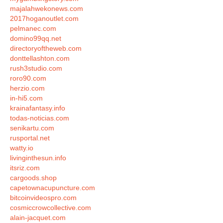
majalahwekonews.com
2017hoganoutlet.com
pelmanec.com
domino99qq.net
directoryoftheweb.com
donttellashton.com
rush3studio.com
roro90.com
herzio.com
in-hi5.com
krainafantasy.info
todas-noticias.com
senikartu.com
rusportal.net
watty.io
livinginthesun.info
itsriz.com
cargoods.shop
capetownacupuncture.com
bitcoinvideospro.com
cosmiccrowcollective.com
alain-jacquet.com