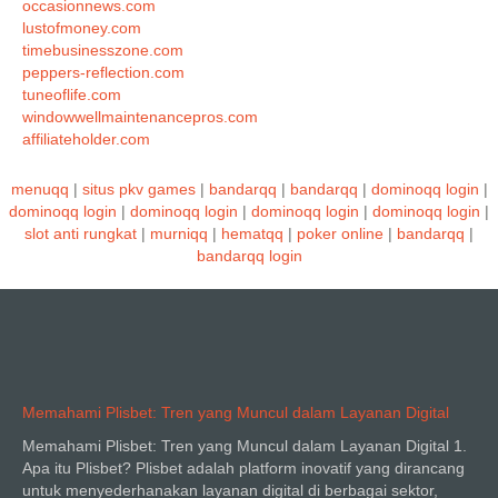
occasionnews.com
lustofmoney.com
timebusinesszone.com
peppers-reflection.com
tuneoflife.com
windowwellmaintenancepros.com
affiliateholder.com
menuqq
|
situs pkv games
|
bandarqq
|
bandarqq
|
dominoqq login
|
dominoqq login
|
dominoqq login
|
dominoqq login
|
dominoqq login
|
slot anti rungkat
|
murniqq
|
hematqq
|
poker online
|
bandarqq
|
bandarqq login
Memahami Plisbet: Tren yang Muncul dalam Layanan Digital
Memahami Plisbet: Tren yang Muncul dalam Layanan Digital 1.
Apa itu Plisbet? Plisbet adalah platform inovatif yang dirancang
untuk menyederhanakan layanan digital di berbagai sektor,