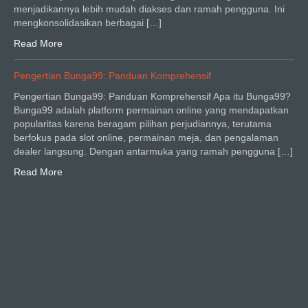
menjadikannya lebih mudah diakses dan ramah pengguna. Ini
mengkonsolidasikan berbagai […]
Read More
Pengertian Bunga99: Panduan Komprehensif
Pengertian Bunga99: Panduan Komprehensif Apa itu Bunga99?
Bunga99 adalah platform permainan online yang mendapatkan
popularitas karena beragam pilihan perjudiannya, terutama
berfokus pada slot online, permainan meja, dan pengalaman
dealer langsung. Dengan antarmuka yang ramah pengguna […]
Read More