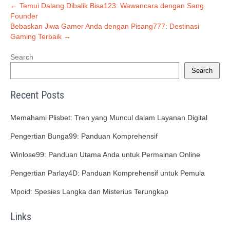
Post
←
Temui Dalang Dibalik Bisa123: Wawancara dengan Sang
Founder
navigation
Bebaskan Jiwa Gamer Anda dengan Pisang777: Destinasi
Gaming Terbaik
→
Search
Search
Recent Posts
Memahami Plisbet: Tren yang Muncul dalam Layanan Digital
Pengertian Bunga99: Panduan Komprehensif
Winlose99: Panduan Utama Anda untuk Permainan Online
Pengertian Parlay4D: Panduan Komprehensif untuk Pemula
Mpoid: Spesies Langka dan Misterius Terungkap
Links