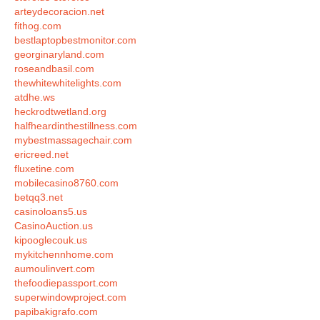
arteydecoracion.net
fithog.com
bestlaptopbestmonitor.com
georginaryland.com
roseandbasil.com
thewhitewhitelights.com
atdhe.ws
heckrodtwetland.org
halfheardinthestillness.com
mybestmassagechair.com
ericreed.net
fluxetine.com
mobilecasino8760.com
betqq3.net
casinoloans5.us
CasinoAuction.us
kipooglecouk.us
mykitchennhome.com
aumoulinvert.com
thefoodiepassport.com
superwindowproject.com
papibakigrafo.com