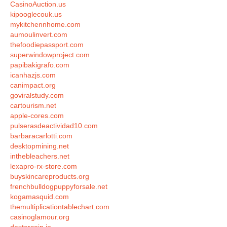
CasinoAuction.us
kipooglecouk.us
mykitchennhome.com
aumoulinvert.com
thefoodiepassport.com
superwindowproject.com
papibakigrafo.com
icanhazjs.com
canimpact.org
goviralstudy.com
cartourism.net
apple-cores.com
pulserasdeactividad10.com
barbaracarlotti.com
desktopmining.net
inthebleachers.net
lexapro-rx-store.com
buyskincareproducts.org
frenchbulldogpuppyforsale.net
kogamasquid.com
themultiplicationtablechart.com
casinoglamour.org