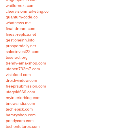
waitfornext.com
clearvisionmarketing.co
quantum-code.co
whatnews.me
final-dream.com
finest-replica.net
gestioneinh.info
prosportdaily.net
salesinvest22.com
teseract.org
trendy-ama-shop.com
ufabett732m7.com
visiofood.com
droidwindow.com
freeprsubmission.com
ufagold666.com
myinteriorblog.com
bnewsindia.com
techiepick.com
bamzyshop.com
pondycars.com
techonfutures.com