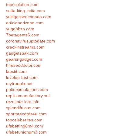
tripssolution.com
satta-king-india.com
yukigassencanada.com
articlehorizone.com
yuqqbbzp.com
7betagents6.com
coronavirusuptodate.com
crackinstreams.com
gadgetspak.com
gearsngadget.com
hireseodoctor.com
lapsfit.com
levelup-fast.com
mytreepla.net
pokersimulations.com
replicamanufactory.net
rezultate-loto.info
splendifulous.com
sportsrecords4u.com
topceleberites.com
ufabetting8m4.com
ufabetunionum3.com