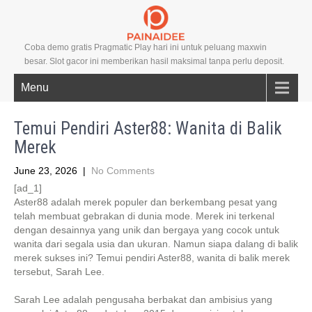
Coba demo gratis Pragmatic Play hari ini untuk peluang maxwin
besar. Slot gacor ini memberikan hasil maksimal tanpa perlu deposit.
Menu
Temui Pendiri Aster88: Wanita di Balik
Merek
June 23, 2026
|
No Comments
[ad_1]
Aster88 adalah merek populer dan berkembang pesat yang
telah membuat gebrakan di dunia mode. Merek ini terkenal
dengan desainnya yang unik dan bergaya yang cocok untuk
wanita dari segala usia dan ukuran. Namun siapa dalang di balik
merek sukses ini? Temui pendiri Aster88, wanita di balik merek
tersebut, Sarah Lee.
Sarah Lee adalah pengusaha berbakat dan ambisius yang