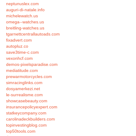
neptunuslex.com
auguri-di-natale.info
michelewatch.us
omega--watches.us
breitling-watches.us
tgarnettcentrallautoads.com
fixadvert.com
autopluz.co
save3time-c.com
vexonhcf.com
demos-pixelsparadise.com
mediatitude.com
prewarmotorcycles.com
simracinglinks.com
dosyamerkezi.net
le-surrealisme.com
showcasebeauty.com
insurancepolicyexpert.com
statkeycompany.com
carolinadeckbuilders.com
topinvestingblog.com
top50tools.com