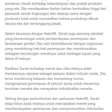
komitmen Sarah terhadap keberlanjutan dan praktik produksi
yang etis. Dia mendapatkan bahan-bahan berkualitas tinggi dari
pemasok ramah lingkungan dan bekerja sama dengan
produsen lokal untuk memastikan bahwa produknya dibuat
secara etis dan bertanggung jawab.
Selain karyanya dengan Aster88, Sarah juga seorang advokat
yang bersemangat untuk pemberdayaan perempuan dan
kesetaraan gender. Dia rutin berkolaborasi dengan organisasi
yang mendukung hak-hak perempuan dan mendonasikan
sebagian keuntungan mereknya untuk berbagai tujuan yang
dekat di hatinya.
Dedikasi Sarah terhadap merek dan nilai-nilainya telah
memberinya reputasi sebagai pelopor dalam industri mode. Dia
terus mendorong batasan dan menantang norma,
menginspirasi perempuan di seluruh dunia untuk menerima
keunikan mereka dan merayakan individualitas mereka.
Seiring dengan pertumbuhan dan perluasan Aster88, Sarah
tetap fokus pada misinya untuk menciptakan merek yang
memberdayakan perempuan dan mempromosikan inklusivitas