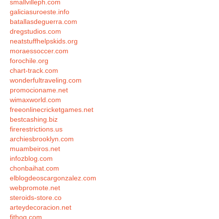
smallvilleph.com
galiciasuroeste.info
batallasdeguerra.com
dregstudios.com
neatstuffhelpskids.org
moraessoccer.com
forochile.org
chart-track.com
wonderfultraveling.com
promocioname.net
wimaxworld.com
freeonlinecricketgames.net
bestcashing.biz
firerestrictions.us
archiesbrooklyn.com
muambeiros.net
infozblog.com
chonbaihat.com
elblogdeoscargonzalez.com
webpromote.net
steroids-store.co
arteydecoracion.net
fithog.com