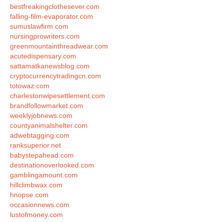
bestfreakingclothesever.com
falling-film-evaporator.com
sumuslawfirm.com
nursingprowriters.com
greenmountainthreadwear.com
acutedispensary.com
sattamatkanewsblog.com
cryptocurrencytradingcn.com
totowaz.com
charlestonwipesettlement.com
brandfollowmarket.com
weeklyjobnews.com
countyanimalshelter.com
adwebtagging.com
ranksuperior.net
babystepahead.com
destinationoverlooked.com
gamblingamount.com
hillclimbwax.com
hnopse.com
occasionnews.com
lustofmoney.com