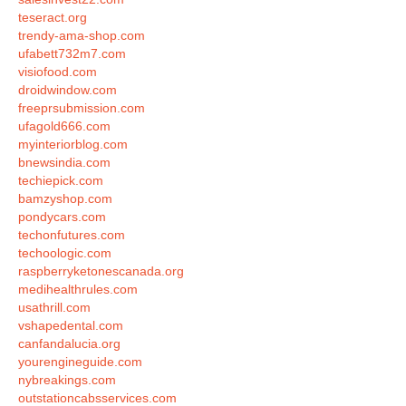
teseract.org
trendy-ama-shop.com
ufabett732m7.com
visiofood.com
droidwindow.com
freeprsubmission.com
ufagold666.com
myinteriorblog.com
bnewsindia.com
techiepick.com
bamzyshop.com
pondycars.com
techonfutures.com
techoologic.com
raspberryketonescanada.org
medihealthrules.com
usathrill.com
vshapedental.com
canfandalucia.org
yourengineguide.com
nybreakings.com
outstationcabsservices.com